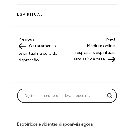
ESPIRITUAL
N
Previous
Next
Previous
Next
Post
Post
O tratamento
Médium online:
a
respostas espirituais
espiritual na cura da
v
sem sair de casa
depressão
e
g
a
ç
ã
o
Esotéricos e videntes disponíveis agora
d