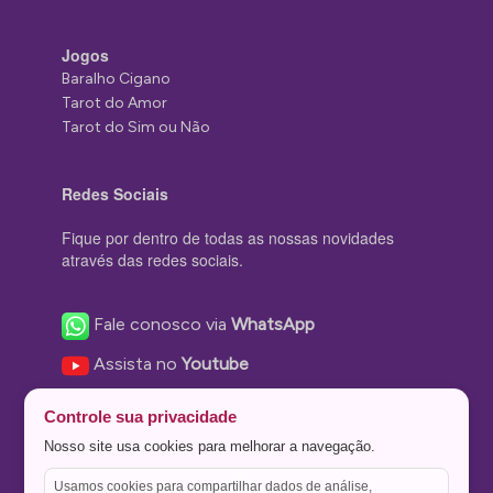
Jogos
Baralho Cigano
Tarot do Amor
Tarot do Sim ou Não
Redes Sociais
Fique por dentro de todas as nossas novidades
através das redes sociais.
Fale conosco via
WhatsApp
Assista no
Youtube
Nos acompanhe no
Facebook
Controle sua privacidade
Nos siga no
Instagram
Nosso site usa cookies para melhorar a navegação.
Nos siga no
Twitter
Usamos cookies para compartilhar dados de análise,