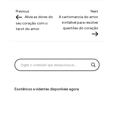
N
Previous
Next
Previous
Next
Post
Post
Alivie as dores do
A cartomancia do amor
a
é infalível para resolver
seu coração com o
v
questões do coração
tarot do amor
e
g
a
ç
ã
o
d
Esotéricos e videntes disponíveis agora
e
P
o