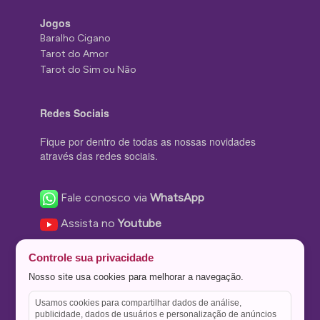
Jogos
Baralho Cigano
Tarot do Amor
Tarot do Sim ou Não
Redes Sociais
Fique por dentro de todas as nossas novidades
através das redes sociais.
Fale conosco via
WhatsApp
Assista no
Youtube
Nos acompanhe no
Facebook
Controle sua privacidade
Nos siga no
Instagram
Nosso site usa cookies para melhorar a navegação.
Nos siga no
Twitter
Usamos cookies para compartilhar dados de análise,
publicidade, dados de usuários e personalização de anúncios