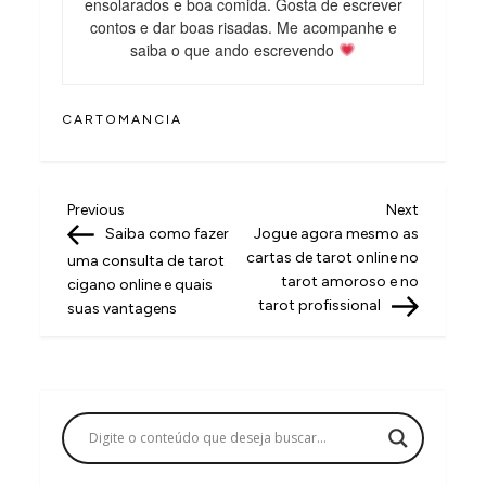
ensolarados e boa comida. Gosta de escrever
contos e dar boas risadas. Me acompanhe e
saiba o que ando escrevendo
CARTOMANCIA
N
Previous
Next
Previous
Next
Post
Post
Saiba como fazer
Jogue agora mesmo as
a
cartas de tarot online no
uma consulta de tarot
v
tarot amoroso e no
cigano online e quais
tarot profissional
suas vantagens
e
g
a
ç
ã