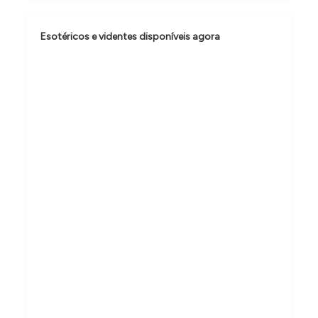
o
d
Esotéricos e videntes disponíveis agora
e
P
o
s
t