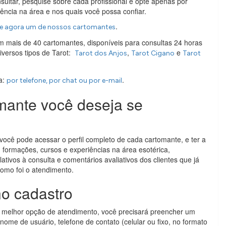
ultar, pesquise sobre cada profissional e opte apenas por
ência na área e nos quais você possa confiar.
.
e agora um de nossos cartomantes
 mais de 40 cartomantes, disponíveis para consultas 24 horas
diversos tipos de Tarot:
,
e
Tarot dos Anjos
Tarot Cigano
Tarot
a:
.
por telefone, por chat ou por e-mail
mante você deseja se
ocê pode acessar o perfil completo de cada cartomante, e ter a
, formações, cursos e experiências na área esotérica,
lativos à consulta e comentários avaliativos dos clientes que já
omo foi o atendimento.
o cadastro
a melhor opção de atendimento, você precisará preencher um
nome de usuário, telefone de contato (celular ou fixo, no formato