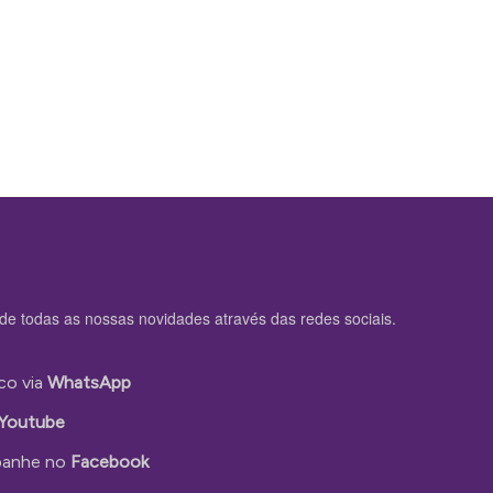
de todas as nossas novidades através das redes sociais.
co via
WhatsApp
Youtube
anhe no
Facebook