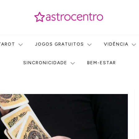
icas no nosso portal de conteúdo. Saiba agora tudo sobre Astr
do Astrocentro!
TAROT
JOGOS GRATUITOS
VIDÊNCIA
SINCRONICIDADE
BEM-ESTAR