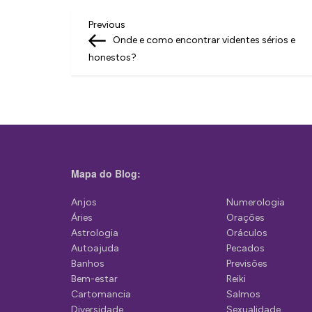
N
Previous
Previous
Post
Onde e como encontrar videntes sérios e
a
honestos?
v
e
g
a
ç
Mapa do Blog:
ã
Anjos
Numerologia
o
Áries
Orações
d
Astrologia
Oráculos
Autoajuda
Pecados
e
Banhos
Previsões
P
Bem-estar
Reiki
Cartomancia
Salmos
o
Diversidade
Sexualidade