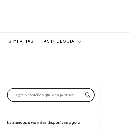
ologia, Tarot, Vidência, Bem-estar e Esoterismo aqui no blog
SIMPATIAS
ASTROLOGIA
Esotéricos e videntes disponíveis agora