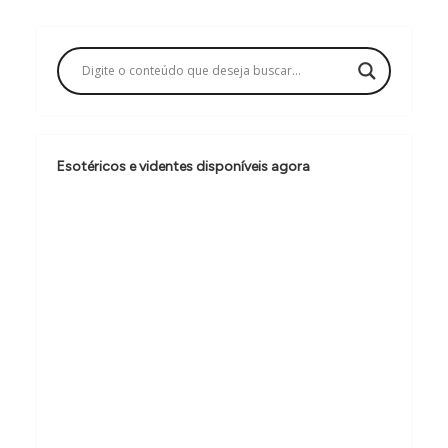
g
a
ç
ã
o
Esotéricos e videntes disponíveis agora
d
e
P
o
s
t