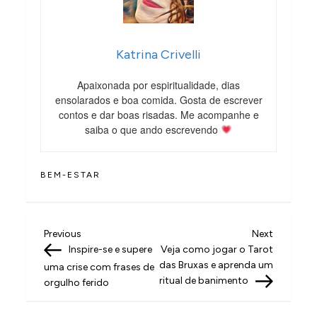
Katrina Crivelli
Apaixonada por espiritualidade, dias
ensolarados e boa comida. Gosta de escrever
contos e dar boas risadas. Me acompanhe e
saiba o que ando escrevendo
BEM-ESTAR
N
Previous
Next
Previous
Next
Post
Post
Inspire-se e supere
Veja como jogar o Tarot
a
das Bruxas e aprenda um
uma crise com frases de
v
ritual de banimento
orgulho ferido
e