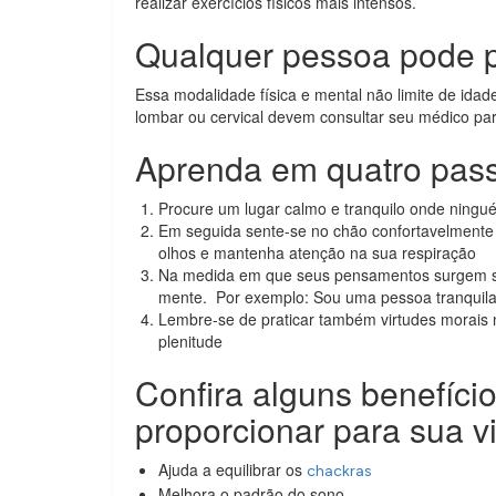
realizar exercícios físicos mais intensos.
Qualquer pessoa pode p
Essa modalidade física e mental não limite de ida
lombar ou cervical devem consultar seu médico para
Aprenda em quatro pass
Procure um lugar calmo e tranquilo onde ninguém
Em seguida sente-se no chão confortavelmente 
olhos e mantenha atenção na sua respiração
Na medida em que seus pensamentos surgem seja
mente. Por exemplo: Sou uma pessoa tranquil
Lembre-se de praticar também virtudes morais 
plenitude
Confira alguns benefíci
proporcionar para sua v
Ajuda a equilibrar os
chackras
Melhora o padrão do sono