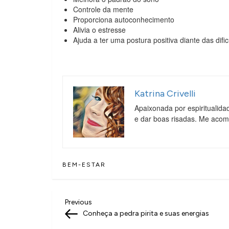
Controle da mente
Proporciona autoconhecimento
Alivia o estresse
Ajuda a ter uma postura positiva diante das difi
Katrina Crivelli
Apaixonada por espiritualida
e dar boas risadas. Me aco
BEM-ESTAR
N
Previous
Previous
Post
Conheça a pedra pirita e suas energias
a