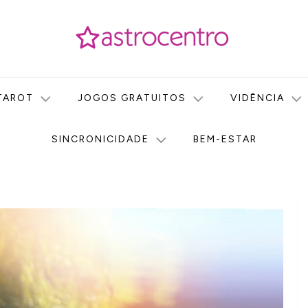
icas no nosso portal de conteúdo. Saiba agora tudo sobre Astr
do Astrocentro!
TAROT
JOGOS GRATUITOS
VIDÊNCIA
SINCRONICIDADE
BEM-ESTAR