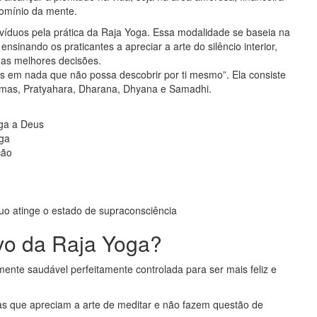
domínio da mente.
víduos pela prática da Raja Yoga. Essa modalidade se baseia na
nsinando os praticantes a apreciar a arte do silêncio interior,
 as melhores decisões.
s em nada que não possa descobrir por ti mesmo”. Ela consiste
amas, Pratyahara, Dharana, Dhyana e Samadhi.
ega a Deus
oga
ção
uo atinge o estado de supraconsciência
ivo da Raja Yoga?
ente saudável perfeitamente controlada para ser mais feliz e
as que apreciam a arte de meditar e não fazem questão de