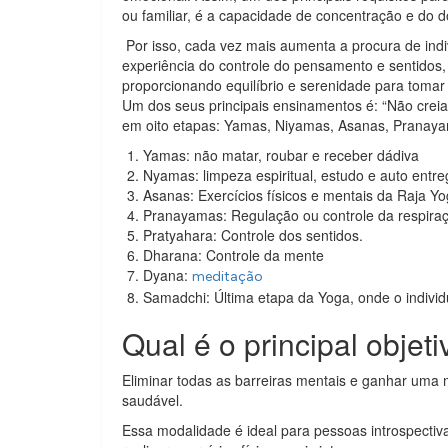
ou familiar, é a capacidade de concentração e do 
Por isso, cada vez mais aumenta a procura de indi
experiência do controle do pensamento e sentidos, e
proporcionando equilíbrio e serenidade para tomar
Um dos seus principais ensinamentos é: “Não creia
em oito etapas: Yamas, Niyamas, Asanas, Pranay
Yamas: não matar, roubar e receber dádiva
Nyamas: limpeza espiritual, estudo e auto entr
Asanas: Exercícios físicos e mentais da Raja Y
Pranayamas: Regulação ou controle da respira
Pratyahara: Controle dos sentidos.
Dharana: Controle da mente
Dyana:
meditação
Samadchi: Última etapa da Yoga, onde o individ
Qual é o principal objet
Eliminar todas as barreiras mentais e ganhar uma m
saudável.
Essa modalidade é ideal para pessoas introspectiv