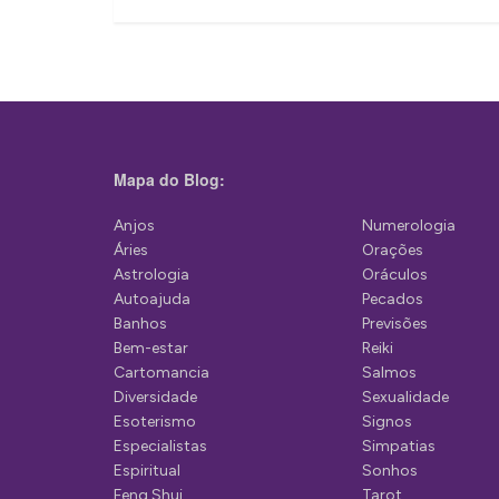
v
e
g
a
ç
Mapa do Blog:
ã
Anjos
Numerologia
o
Áries
Orações
d
Astrologia
Oráculos
Autoajuda
Pecados
e
Banhos
Previsões
P
Bem-estar
Reiki
Cartomancia
Salmos
o
Diversidade
Sexualidade
s
Esoterismo
Signos
Especialistas
Simpatias
t
Espiritual
Sonhos
Feng Shui
Tarot