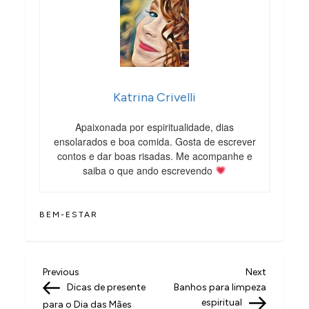
Katrina Crivelli
Apaixonada por espiritualidade, dias
ensolarados e boa comida. Gosta de escrever
contos e dar boas risadas. Me acompanhe e
saiba o que ando escrevendo
BEM-ESTAR
N
Previous
Next
Previous
Next
Post
Post
Dicas de presente
Banhos para limpeza
a
espiritual
para o Dia das Mães