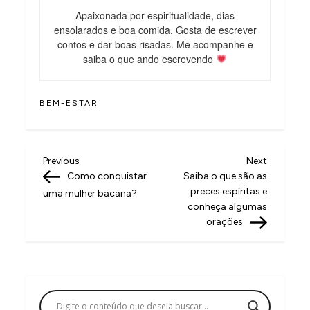
Apaixonada por espiritualidade, dias
ensolarados e boa comida. Gosta de escrever
contos e dar boas risadas. Me acompanhe e
saiba o que ando escrevendo
BEM-ESTAR
N
Previous
Next
Previous
Next
Post
Post
Como conquistar
Saiba o que são as
a
preces espíritas e
uma mulher bacana?
v
conheça algumas
orações
e
g
a
ç