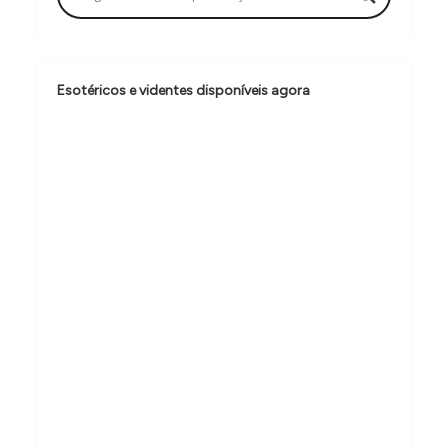
ã
o
d
Esotéricos e videntes disponíveis agora
e
P
o
s
t