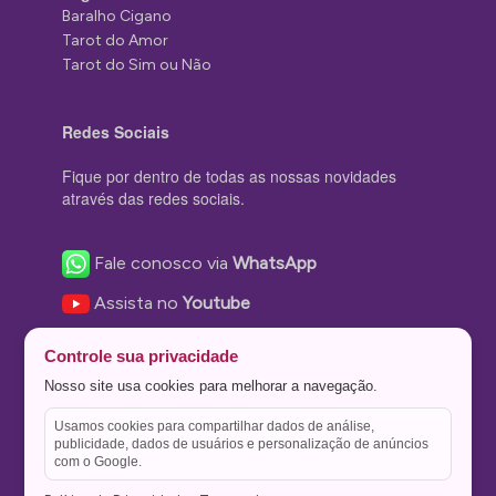
Baralho Cigano
Tarot do Amor
Tarot do Sim ou Não
Redes Sociais
Fique por dentro de todas as nossas novidades
através das redes sociais.
Fale conosco via
WhatsApp
Assista no
Youtube
Nos acompanhe no
Facebook
Controle sua privacidade
Nos siga no
Instagram
Nosso site usa cookies para melhorar a navegação.
Nos siga no
Twitter
Usamos cookies para compartilhar dados de análise,
publicidade, dados de usuários e personalização de anúncios
Salve no
Pinterest
com o Google.