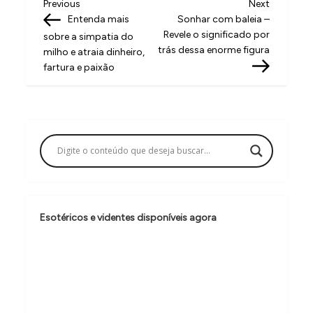
N
Previous
Next
Previous
Next
Post
Post
Entenda mais
Sonhar com baleia –
a
Revele o significado por
sobre a simpatia do
v
trás dessa enorme figura
milho e atraia dinheiro,
fartura e paixão
e
g
a
ç
ã
o
d
Esotéricos e videntes disponíveis agora
e
P
o
s