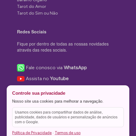
Tarot do Amor
Tarot do Sim ou Não
Redes Sociais
Fique por dentro de todas as nossas novidades
através das redes sociais.
Fale conosco via
WhatsApp
Assista no
Youtube
Nos acompanhe no
Facebook
Controle sua privacidade
Nos siga no
Instagram
Nosso site usa cookies para melhorar a navegação.
Nos siga no
Twitter
Usamos cookies para compartilhar dados de análise,
publicidade, dados de usuários e personalização de anúncios
Salve no
Pinterest
com o Google.
Política de Privacidade
Termos de uso
·