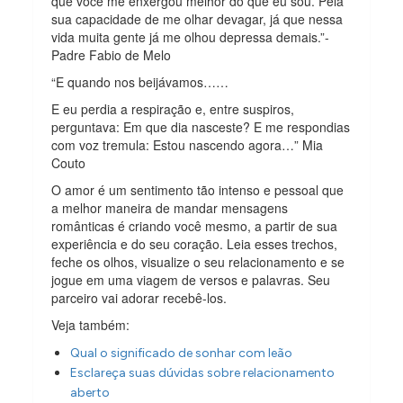
que você me enxergou melhor do que eu sou. Pela
sua capacidade de me olhar devagar, já que nessa
vida muita gente já me olhou depressa demais.”-
Padre Fabio de Melo
“E quando nos beijávamos……
E eu perdia a respiração e, entre suspiros,
perguntava: Em que dia nasceste? E me respondias
com voz tremula: Estou nascendo agora…” Mia
Couto
O amor é um sentimento tão intenso e pessoal que
a melhor maneira de mandar mensagens
românticas é criando você mesmo, a partir de sua
experiência e do seu coração. Leia esses trechos,
feche os olhos, visualize o seu relacionamento e se
jogue em uma viagem de versos e palavras. Seu
parceiro vai adorar recebê-los.
Veja também:
Qual o significado de sonhar com leão
Esclareça suas dúvidas sobre relacionamento
aberto