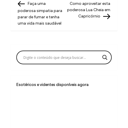
Post
Post
Faça uma
Como aproveitar esta
a
poderosa Lua Cheia em
poderosa simpatia para
v
Capricórnio
parar de fumar e tenha
uma vida mais saudável
e
g
a
ç
ã
o
d
Esotéricos e videntes disponíveis agora
e
P
o
s