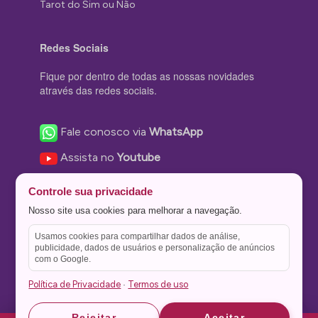
Tarot do Sim ou Não
Redes Sociais
Fique por dentro de todas as nossas novidades
através das redes sociais.
Fale conosco via
WhatsApp
Assista no
Youtube
Nos acompanhe no
Facebook
Controle sua privacidade
Nos siga no
Instagram
Nosso site usa cookies para melhorar a navegação.
Nos siga no
Twitter
Usamos cookies para compartilhar dados de análise,
publicidade, dados de usuários e personalização de anúncios
Salve no
Pinterest
com o Google.
Política de Privacidade
Termos de uso
·
Astrid
Astrid
Rejeitar
Aceitar