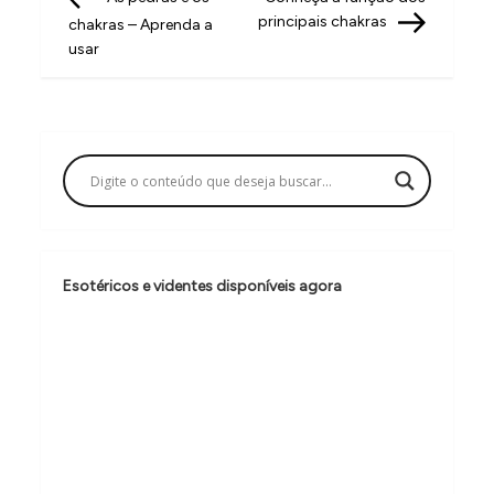
a
principais chakras
chakras – Aprenda a
v
usar
e
g
a
ç
ã
o
Esotéricos e videntes disponíveis agora
d
e
P
o
s
t