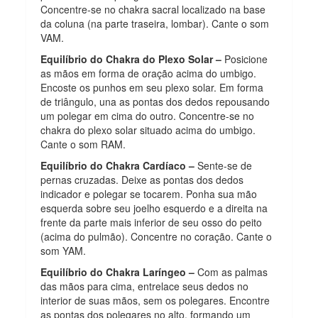
Concentre-se no chakra sacral localizado na base
da coluna (na parte traseira, lombar). Cante o som
VAM.
Equilíbrio do Chakra do Plexo Solar –
Posicione
as mãos em forma de oração acima do umbigo.
Encoste os punhos em seu plexo solar. Em forma
de triângulo, una as pontas dos dedos repousando
um polegar em cima do outro. Concentre-se no
chakra do plexo solar situado acima do umbigo.
Cante o som RAM.
Equilíbrio do Chakra Cardíaco –
Sente-se de
pernas cruzadas. Deixe as pontas dos dedos
indicador e polegar se tocarem. Ponha sua mão
esquerda sobre seu joelho esquerdo e a direita na
frente da parte mais inferior de seu osso do peito
(acima do pulmão). Concentre no coração. Cante o
som YAM.
Equilíbrio do Chakra Laríngeo –
Com as palmas
das mãos para cima, entrelace seus dedos no
interior de suas mãos, sem os polegares. Encontre
as pontas dos polegares no alto, formando um