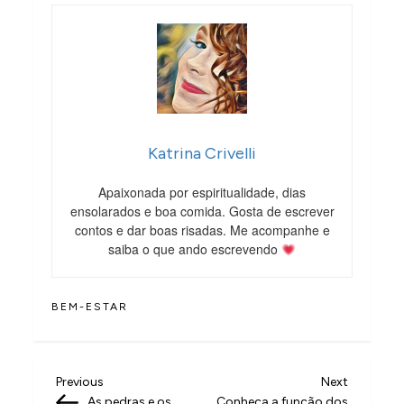
Katrina Crivelli
Apaixonada por espiritualidade, dias
ensolarados e boa comida. Gosta de escrever
contos e dar boas risadas. Me acompanhe e
saiba o que ando escrevendo
BEM-ESTAR
N
Previous
Next
Previous
Next
Post
Post
As pedras e os
Conheça a função dos