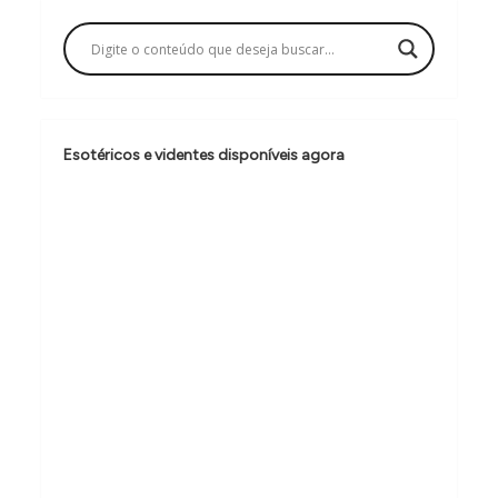
a
ç
ã
o
Esotéricos e videntes disponíveis agora
d
e
P
o
s
t