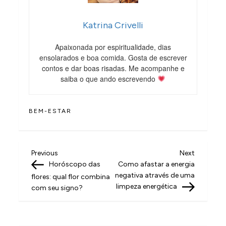
Katrina Crivelli
Apaixonada por espiritualidade, dias
ensolarados e boa comida. Gosta de escrever
contos e dar boas risadas. Me acompanhe e
saiba o que ando escrevendo
BEM-ESTAR
N
Previous
Next
Previous
Next
Post
Post
Horóscopo das
Como afastar a energia
a
negativa através de uma
flores: qual flor combina
v
limpeza energética
com seu signo?
e
g