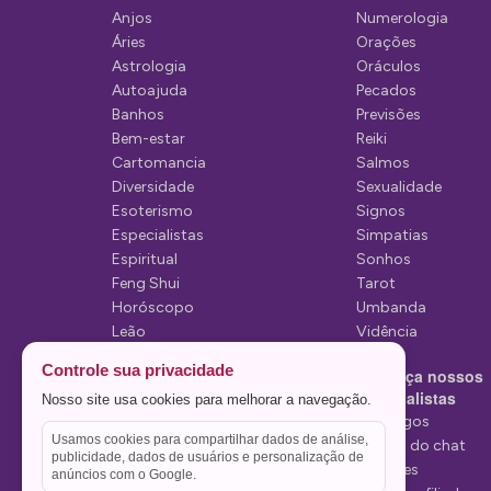
Anjos
Numerologia
o
Áries
Orações
d
Astrologia
Oráculos
Autoajuda
Pecados
e
Banhos
Previsões
P
Bem-estar
Reiki
Cartomancia
Salmos
o
Diversidade
Sexualidade
s
Esoterismo
Signos
Especialistas
Simpatias
t
Espiritual
Sonhos
Feng Shui
Tarot
Horóscopo
Umbanda
Leão
Vidência
Lua
Controle sua privacidade
Conheça nossos
Mediunidade
Especialistas
Nosso site usa cookies para melhorar a navegação.
Mensagens
Tarólogos
Usamos cookies para compartilhar dados de análise,
Estelas do chat
publicidade, dados de usuários e personalização de
Videntes
anúncios com o Google.