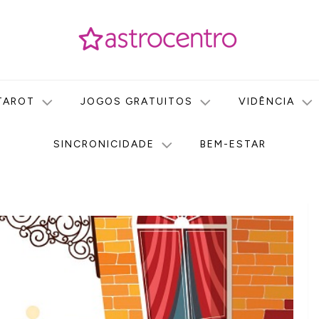
icas no nosso portal de conteúdo. Saiba agora tudo sobre Astr
do Astrocentro!
TAROT
JOGOS GRATUITOS
VIDÊNCIA
SINCRONICIDADE
BEM-ESTAR