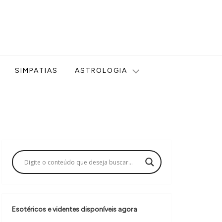
ologia, Tarot, Vidência, Bem-estar e Esoterismo aqui no blog
SIMPATIAS
ASTROLOGIA
Esotéricos e videntes disponíveis agora