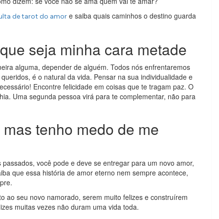
 como dizem: se você não se ama quem vai te amar?
e saiba quais caminhos o destino guarda
lta de tarot do amor
que seja minha cara metade
neira alguma, depender de alguém. Todos nós enfrentaremos
queridos, é o natural da vida. Pensar na sua individualidade e
ecessário! Encontre felicidade em coisas que te tragam paz. O
hia. Uma segunda pessoa virá para te complementar, não para
 mas tenho medo de me
os passados, você pode e deve se entregar para um novo amor,
iba que essa história de amor eterno nem sempre acontece,
pre.
nto ao seu novo namorado, serem muito felizes e construírem
lizes muitas vezes não duram uma vida toda.