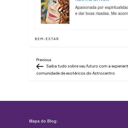
Apaixonada por espiritualida
e dar boas risadas. Me aco
BEM-ESTAR
N
Previous
Previous
Post
Saiba tudo sobre seu futuro com a experien
a
comunidade de esotéricos do Astrocentro
v
e
g
a
ç
Mapa do Blog:
ã