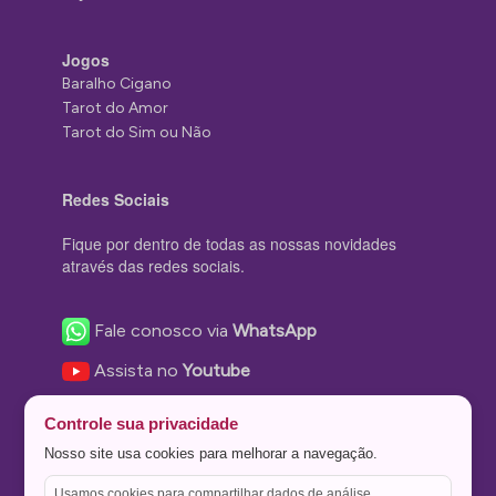
Jogos
Baralho Cigano
Tarot do Amor
Tarot do Sim ou Não
Redes Sociais
Fique por dentro de todas as nossas novidades
através das redes sociais.
Fale conosco via
WhatsApp
Assista no
Youtube
Nos acompanhe no
Facebook
Controle sua privacidade
Nos siga no
Instagram
Nosso site usa cookies para melhorar a navegação.
Nos siga no
Twitter
Usamos cookies para compartilhar dados de análise,