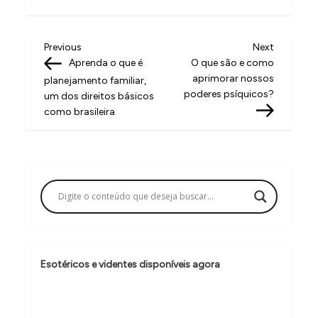
N
Previous
Next
Previous
Next
Post
Post
Aprenda o que é
O que são e como
a
aprimorar nossos
planejamento familiar,
v
poderes psíquicos?
um dos direitos básicos
como brasileira
e
g
a
ç
ã
o
d
Esotéricos e videntes disponíveis agora
e
P