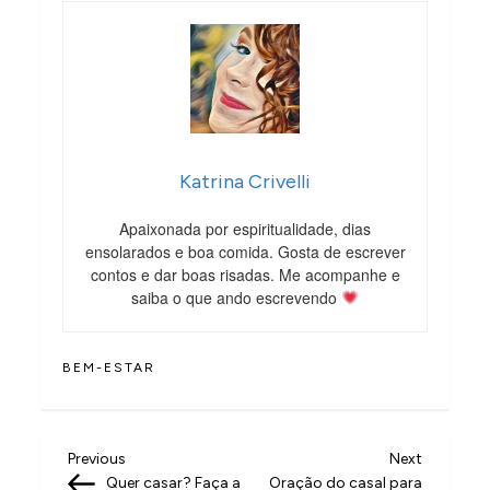
Katrina Crivelli
Apaixonada por espiritualidade, dias
ensolarados e boa comida. Gosta de escrever
contos e dar boas risadas. Me acompanhe e
saiba o que ando escrevendo
BEM-ESTAR
N
Previous
Next
Previous
Next
Post
Post
Quer casar? Faça a
Oração do casal para