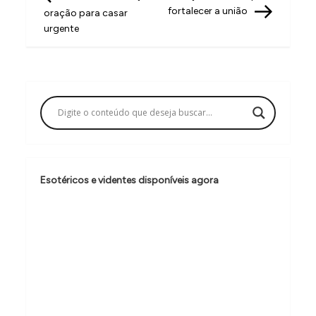
a
fortalecer a união
oração para casar
v
urgente
e
g
a
ç
ã
o
Esotéricos e videntes disponíveis agora
d
e
P
o
s
t