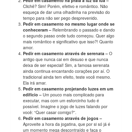
Pedir em casamento na praia à luz da lua –
Clichê? Sim! Porém, efetivo e romântico. Não
esqueça de dar uma olhadinha na previsão do
tempo para não ser pego desprevenido.
Pedir em casamento no mesmo lugar onde se
conheceram –
Relembrando o passado e dando
o segundo passo onde tudo começou. Quer algo
mais romântico e significativo que isso?! Quanto
amor.
Pedir em casamento através de serenata –
O
antigo que nunca cai em desuso e que nunca
deixa de ser especial! Sim, a famosa serenata
ainda continua encantando corações por aí. O
tradicional ainda tem efeito, teste você mesmo.
Ela irá amar.
Pedir em casamento projetando luzes em um
edifício –
Um pouco mais complicado para
executar, mas com um esforcinho tudo é
possível. Imagine o jogo de luzes falando por
você: “Quer casar comigo?”.
Pedir em casamento através de jogos –
Aproveite a hora da jogatina, que por si só já é
um momento mega descontraído e faça o