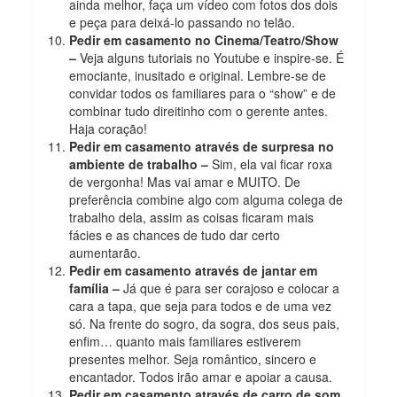
ainda melhor, faça um vídeo com fotos dos dois
e peça para deixá-lo passando no telão.
Pedir em casamento no Cinema/Teatro/Show
–
Veja alguns tutoriais no Youtube e inspire-se. É
emociante, inusitado e original. Lembre-se de
convidar todos os familiares para o “show” e de
combinar tudo direitinho com o gerente antes.
Haja coração!
Pedir em casamento através de surpresa no
ambiente de trabalho –
Sim, ela vai ficar roxa
de vergonha! Mas vai amar e MUITO. De
preferência combine algo com alguma colega de
trabalho dela, assim as coisas ficaram mais
fácies e as chances de tudo dar certo
aumentarão.
Pedir em casamento através de jantar em
família –
Já que é para ser corajoso e colocar a
cara a tapa, que seja para todos e de uma vez
só. Na frente do sogro, da sogra, dos seus pais,
enfim… quanto mais familiares estiverem
presentes melhor. Seja romântico, sincero e
encantador. Todos irão amar e apoiar a causa.
Pedir em casamento através de carro de som