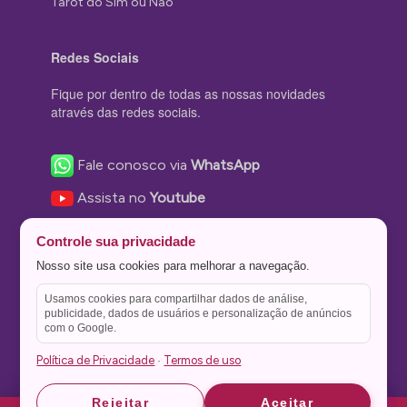
Tarot do Sim ou Não
Redes Sociais
Fique por dentro de todas as nossas novidades
através das redes sociais.
Fale conosco via
WhatsApp
Assista no
Youtube
Nos acompanhe no
Facebook
Controle sua privacidade
Nos siga no
Instagram
Nosso site usa cookies para melhorar a navegação.
Nos siga no
Twitter
Usamos cookies para compartilhar dados de análise,
publicidade, dados de usuários e personalização de anúncios
Salve no
Pinterest
com o Google.
Política de Privacidade
Termos de uso
·
Astrid
Astrid
Rejeitar
Aceitar