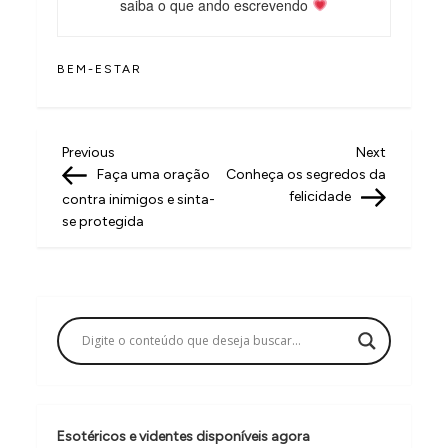
saiba o que ando escrevendo
BEM-ESTAR
N
Previous
Next
Previous
Next
Post
Post
Faça uma oração
Conheça os segredos da
a
felicidade
contra inimigos e sinta-
v
se protegida
e
g
a
ç
ã
o
Esotéricos e videntes disponíveis agora