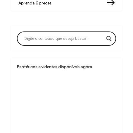
v
Aprenda 6 preces
e
g
a
ç
ã
o
Esotéricos e videntes disponíveis agora
d
e
P
o
s
t