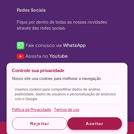
Redes Sociais
Fique por dentro de todas as nossas novidades
através das redes sociais.
Fale conosco via
WhatsApp
Assista no
Youtube
Nos acompanhe no
Facebook
Controle sua privacidade
Nos siga no
Instagram
Nosso site usa cookies para melhorar a navegação.
Nos siga no
Twitter
Usamos cookies para compartilhar dados de análise,
publicidade, dados de usuários e personalização de anúncios
Salve no
Pinterest
com o Google.
Política de Privacidade
Termos de uso
·
Astrid
Astrid
Rejeitar
Aceitar
Theme Stone Blog Powered by
WordPress