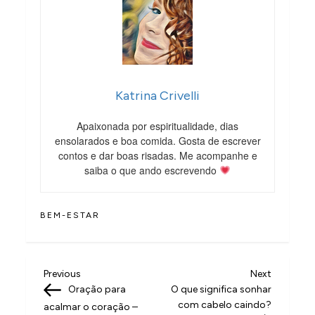
Katrina Crivelli
Apaixonada por espiritualidade, dias
ensolarados e boa comida. Gosta de escrever
contos e dar boas risadas. Me acompanhe e
saiba o que ando escrevendo
BEM-ESTAR
N
Previous
Next
Previous
Next
Post
Post
Oração para
O que significa sonhar
a
com cabelo caindo?
acalmar o coração –