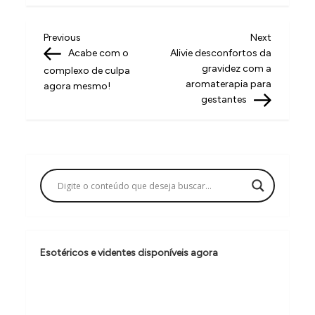
N
Previous
Next
Previous
Next
Post
Post
Acabe com o
Alivie desconfortos da
a
gravidez com a
complexo de culpa
v
aromaterapia para
agora mesmo!
gestantes
e
g
a
ç
ã
o
d
Esotéricos e videntes disponíveis agora
e
P