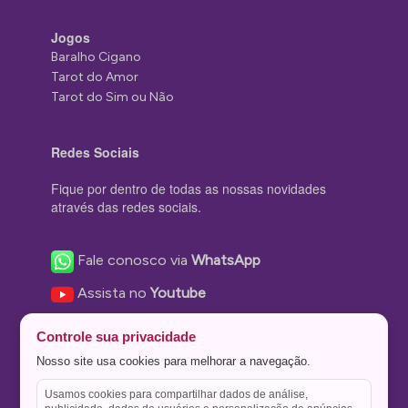
Jogos
Baralho Cigano
Tarot do Amor
Tarot do Sim ou Não
Redes Sociais
Fique por dentro de todas as nossas novidades
através das redes sociais.
Fale conosco via
WhatsApp
Assista no
Youtube
Nos acompanhe no
Facebook
Controle sua privacidade
Nos siga no
Instagram
Nosso site usa cookies para melhorar a navegação.
Nos siga no
Twitter
Usamos cookies para compartilhar dados de análise,