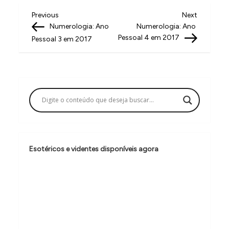
N
Previous
Next
Previous
Next
Post
Post
Numerologia:​ ​Ano​ ​
Numerologia:​ ​Ano​ ​
a
Pessoal​ ​4​ ​em​ ​2017
Pessoal​ ​3​ ​em​ ​2017
v
e
g
a
ç
ã
o
Esotéricos e videntes disponíveis agora
d
e
P
o