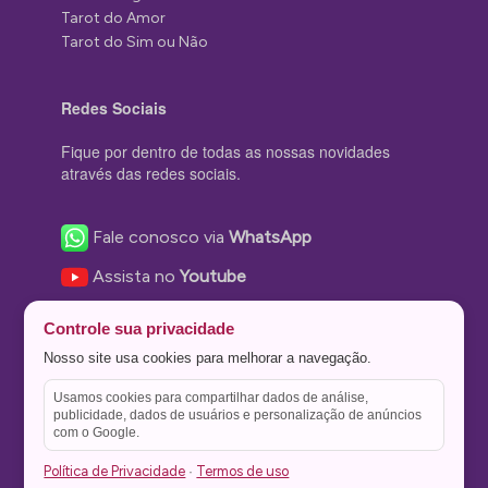
Tarot do Amor
Tarot do Sim ou Não
Redes Sociais
Fique por dentro de todas as nossas novidades
através das redes sociais.
Fale conosco via
WhatsApp
Assista no
Youtube
Nos acompanhe no
Facebook
Controle sua privacidade
Nos siga no
Instagram
Nosso site usa cookies para melhorar a navegação.
Nos siga no
Twitter
Usamos cookies para compartilhar dados de análise,
publicidade, dados de usuários e personalização de anúncios
Salve no
Pinterest
com o Google.
Política de Privacidade
Termos de uso
·