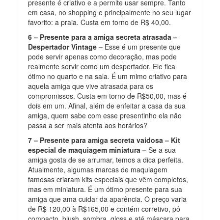
presente é criativo e a permite usar sempre. Tanto
em casa, no shopping e principalmente no seu lugar
favorito: a praia. Custa em torno de R$ 40,00.
6 – Presente para a amiga secreta atrasada –
Despertador Vintage –
Esse é um presente que
pode servir apenas como decoração, mas pode
realmente servir como um despertador. Ele fica
ótimo no quarto e na sala. É um mimo criativo para
aquela amiga que vive atrasada para os
compromissos. Custa em torno de R$50,00, mas é
dois em um. Afinal, além de enfeitar a casa da sua
amiga, quem sabe com esse presentinho ela não
passa a ser mais atenta aos horários?
7 – Presente para amiga secreta vaidosa – Kit
especial de maquiagem miniatura –
Se a sua
amiga gosta de se arrumar, temos a dica perfeita.
Atualmente, algumas marcas de maquiagem
famosas criaram kits especiais que vêm completos,
mas em miniatura. É um ótimo presente para sua
amiga que ama cuidar da aparência. O preço varia
de R$ 120,00 à R$165,00 e contém corretivo, pó
compacto, blush, sombra, gloss e até máscara para