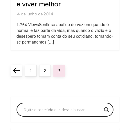
e viver melhor
1.764 ViewsSentir-se abatido de vez em quando é
normal e faz parte da vida, mas quando o vazio e o
desespero tomam conta do seu cotidiano, tornando-
se permanentes […]
P
Previous
Page
Page
Page
1
2
3
a
page
g
i
n
a
ç