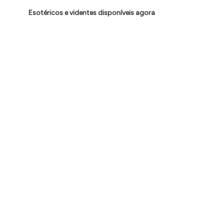
ã
Esotéricos e videntes disponíveis agora
o
d
e
p
o
s
t
s