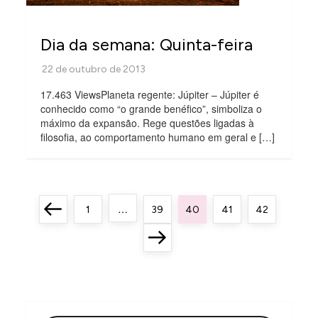
Dia da semana: Quinta-feira
17.463 ViewsPlaneta regente: Júpiter – Júpiter é
conhecido como “o grande benéfico”, simboliza o
máximo da expansão. Rege questões ligadas à
filosofia, ao comportamento humano em geral e […]
P
…
Previous
Page
Page
Page
Page
Page
1
39
40
41
42
a
page
Next
g
i
page
n