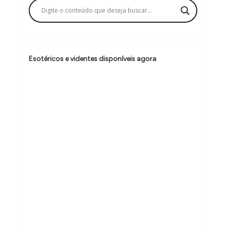
a
ç
ã
o
Esotéricos e videntes disponíveis agora
d
e
p
o
s
t
s