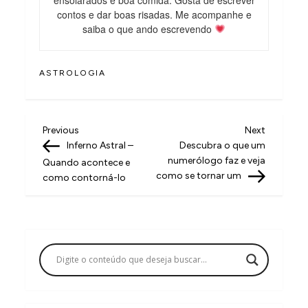
contos e dar boas risadas. Me acompanhe e
saiba o que ando escrevendo
ASTROLOGIA
N
Previous
Next
Previous
Next
Post
Post
Inferno Astral –
Descubra o que um
a
numerólogo faz e veja
Quando acontece e
v
como se tornar um
como contorná-lo
e
g
a
ç
ã