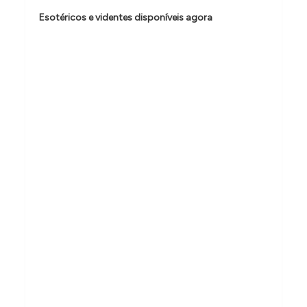
o
Esotéricos e videntes disponíveis agora
d
e
P
o
s
t