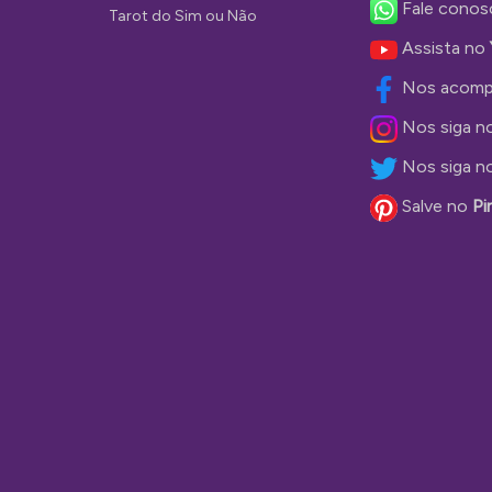
Fale conos
Tarot do Sim ou Não
Assista no
Nos acomp
Nos siga n
Nos siga n
Salve no
Pi