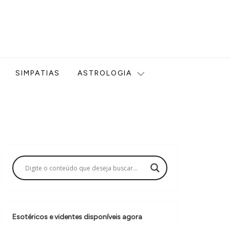
ologia, Tarot, Vidência, Bem-estar e Esoterismo aqui no blog
SIMPATIAS
ASTROLOGIA
Esotéricos e videntes disponíveis agora