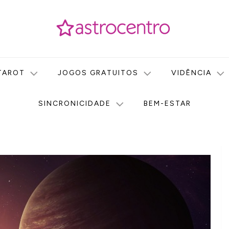
icas no nosso portal de conteúdo. Saiba agora tudo sobre Astr
do Astrocentro!
TAROT
JOGOS GRATUITOS
VIDÊNCIA
SINCRONICIDADE
BEM-ESTAR