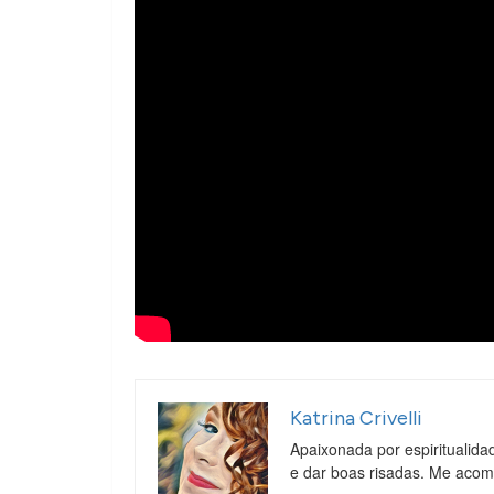
Katrina Crivelli
Apaixonada por espiritualida
e dar boas risadas. Me aco