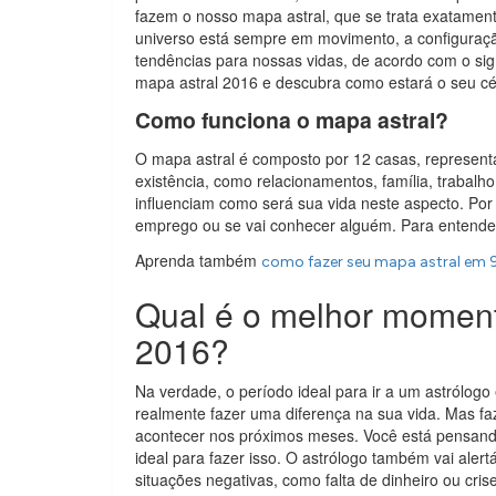
fazem o nosso mapa astral, que se trata exatam
universo está sempre em movimento, a configuraçã
tendências para nossas vidas, de acordo com o si
mapa astral 2016 e descubra como estará o seu c
Como funciona o mapa astral?
O mapa astral é composto por 12 casas, represent
existência, como relacionamentos, família, trabal
influenciam como será sua vida neste aspecto. Po
emprego ou se vai conhecer alguém. Para entender
Aprenda também
como fazer seu mapa astral em 
Qual é o melhor moment
2016?
Na verdade, o período ideal para ir a um astrólog
realmente fazer uma diferença na sua vida. Mas fa
acontecer nos próximos meses. Você está pensan
ideal para fazer isso. O astrólogo também vai alert
situações negativas, como falta de dinheiro ou cris