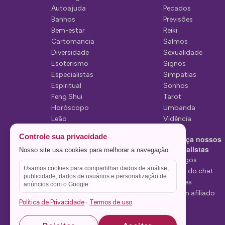
Autoajuda
Pecados
e
Banhos
Previsões
P
Bem-estar
Reiki
Cartomancia
Salmos
o
Diversidade
Sexualidade
s
Esoterismo
Signos
Especialistas
Simpatias
t
Espiritual
Sonhos
Feng Shui
Tarot
Horóscopo
Umbanda
Leão
Vidência
Lua
Controle sua privacidade
Conheça nossos
Mediunidade
Especialistas
Nosso site usa cookies para melhorar a navegação.
Mensagens
Tarólogos
Usamos cookies para compartilhar dados de análise,
Estelas do chat
publicidade, dados de usuários e personalização de
Videntes
anúncios com o Google.
Seja um afiliado
Política de Privacidade
Termos de uso
·