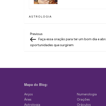
ASTROLOGIA
N
Previous
Previous
Post
Faça essa oração para ter um bom dia e abr
a
oportunidades que surgirem
v
e
g
a
ç
Mapa do Blog:
ã
Anjos
Numerologia
o
Áries
Orações
d
Astrologia
Oráculos