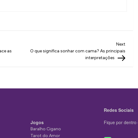
Next
Next
Post
ace as
O que significa sonhar com cama? As principais
interpretações
Redes Sociais
Jogos
Fique por dentro 
Baralho Cigano
Tarot do Amor