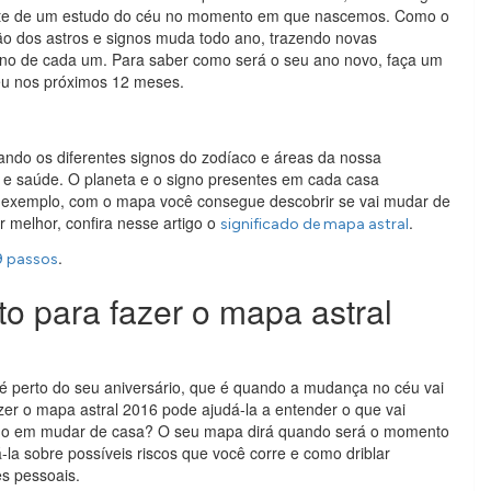
ente de um estudo do céu no momento em que nascemos. Como o
o dos astros e signos muda todo ano, trazendo novas
gno de cada um. Para saber como será o seu ano novo, faça um
éu nos próximos 12 meses.
ando os diferentes signos do zodíaco e áreas da nossa
ho e saúde. O planeta e o signo presentes em cada casa
r exemplo, com o mapa você consegue descobrir se vai mudar de
 melhor, confira nesse artigo o
.
significado de mapa astral
.
9 passos
o para fazer o mapa astral
o é perto do seu aniversário, que é quando a mudança no céu vai
zer o mapa astral 2016 pode ajudá-la a entender o que vai
do em mudar de casa? O seu mapa dirá quando será o momento
á-la sobre possíveis riscos que você corre e como driblar
es pessoais.