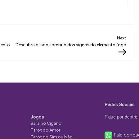
Next
Next
Post
mento
Descubra o lado sombrio dos signos do elemento fogo
Redes Sociais
Jogos
Fique por dentro 
Baralho Cigano
Tarot do Amor
Fale conos
Tarot do Sim ou Não