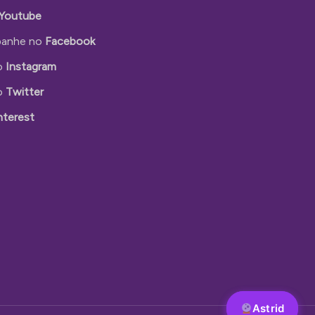
Youtube
anhe no
Facebook
o
Instagram
o
Twitter
nterest
Astrid
Astrid