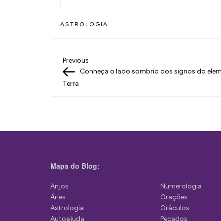
ASTROLOGIA
N
Previous
Previous
Post
Conheça o lado sombrio dos signos do ele
a
Terra
v
e
g
a
ç
Mapa do Blog:
ã
Anjos
Numerologia
o
Áries
Orações
d
Astrologia
Oráculos
Autoajuda
Pecados