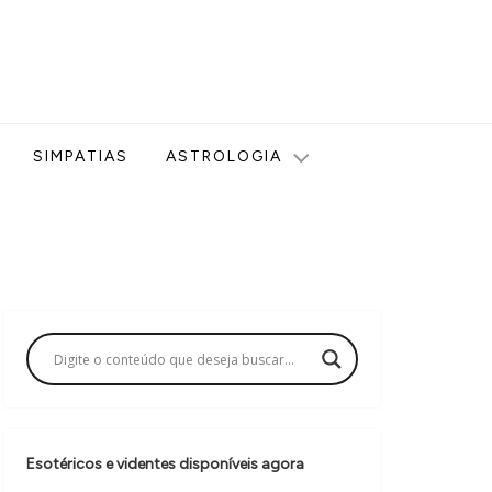
ologia, Tarot, Vidência, Bem-estar e Esoterismo aqui no blog
SIMPATIAS
ASTROLOGIA
Esotéricos e videntes disponíveis agora