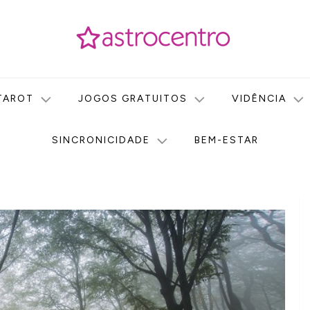
icas no nosso portal de conteúdo. Saiba agora tudo sobre Astr
do Astrocentro!
TAROT
JOGOS GRATUITOS
VIDÊNCIA
SINCRONICIDADE
BEM-ESTAR