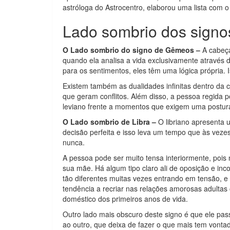
astróloga do Astrocentro, elaborou uma lista com o
Lado sombrio dos signo
O Lado sombrio do signo de Gêmeos –
A cabeça
quando ela analisa a vida exclusivamente através 
para os sentimentos, eles têm uma lógica própria. 
Existem também as dualidades infinitas dentro da c
que geram conflitos. Além disso, a pessoa regida
leviano frente a momentos que exigem uma postura 
O Lado sombrio de Libra –
O libriano apresenta 
decisão perfeita e isso leva um tempo que às vezes
nunca.
A pessoa pode ser muito tensa interiormente, pois
sua mãe. Há algum tipo claro ali de oposição e inc
tão diferentes muitas vezes entrando em tensão, e 
tendência a recriar nas relações amorosas adulta
doméstico dos primeiros anos de vida.
Outro lado mais obscuro deste signo é que ele pa
ao outro, que deixa de fazer o que mais tem vonta