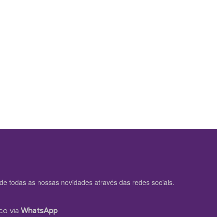
de todas as nossas novidades através das redes sociais.
co via
WhatsApp