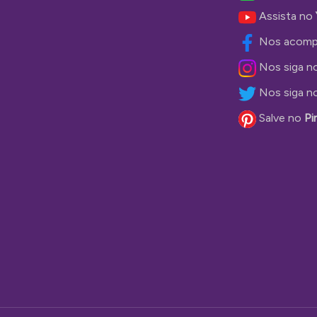
Assista no
Nos acomp
Nos siga n
Nos siga n
Salve no
Pi