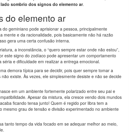
lado sombrio dos signos do elemento ar
.
s do elemento ar
 do geminiano pode aprisionar a pessoa, principalmente
da mente e da racionalidade, pois basicamente não há razão
Isso gera uma certa confusão interna.
riatura, a inconstância, o “quero sempre estar onde não estou”,
 por este signo do zodíaco pode apresentar um comportamento
séria e dificuldade em realizar a entrega emocional.
uma demora típica para se decidir, pois quer sempre tomar a
 não existe. Às vezes, ele simplesmente desiste e não se decide
 nasce em um ambiente fortemente polarizado entre seu pai e
ompatibilidade. Apesar da mistura, ela cresce vendo dois mundos
acaba ficando tensa junto! Quem é regido por libra tem a
s o mesmo grau de tensão e divisão experimentado no ambiente
ssa tanto tempo da vida focado em se adequar melhor ao meio,
de.