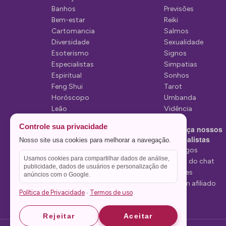
e
Banhos
Previsões
P
Bem-estar
Reiki
Cartomancia
Salmos
o
Diversidade
Sexualidade
s
Esoterismo
Signos
Especialistas
Simpatias
t
Espiritual
Sonhos
Feng Shui
Tarot
Horóscopo
Umbanda
Leão
Vidência
Lua
Controle sua privacidade
Conheça nossos
Mediunidade
Especialistas
Nosso site usa cookies para melhorar a navegação.
Mensagens
Tarólogos
Usamos cookies para compartilhar dados de análise,
Estelas do chat
publicidade, dados de usuários e personalização de
Videntes
anúncios com o Google.
Seja um afiliado
Política de Privacidade
Termos de uso
·
Rejeitar
Aceitar