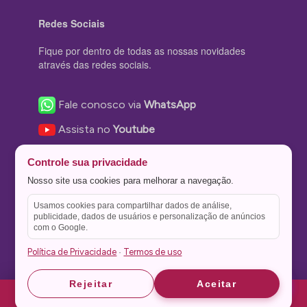
Redes Sociais
Fique por dentro de todas as nossas novidades
através das redes sociais.
Fale conosco via
WhatsApp
Assista no
Youtube
Nos acompanhe no
Facebook
Controle sua privacidade
Nos siga no
Instagram
Nosso site usa cookies para melhorar a navegação.
Nos siga no
Twitter
Usamos cookies para compartilhar dados de análise,
publicidade, dados de usuários e personalização de anúncios
Salve no
Pinterest
com o Google.
Política de Privacidade
Termos de uso
·
Astrid
Astrid
Rejeitar
Aceitar
Theme Stone Blog Powered by
WordPress