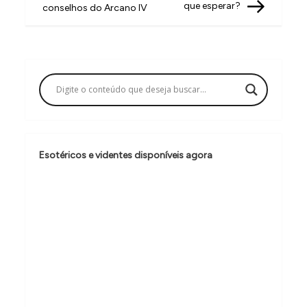
v
que esperar?
conselhos do Arcano IV
e
g
a
ç
ã
o
Esotéricos e videntes disponíveis agora
d
e
P
o
s
t