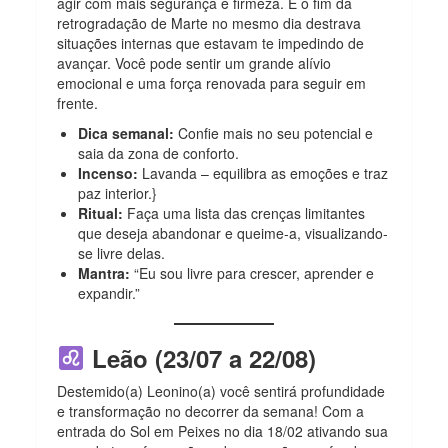
agir com mais segurança e firmeza. E o fim da
retrogradação de Marte
no mesmo dia destrava
situações internas que estavam te impedindo de
avançar. Você pode sentir um grande alívio
emocional e uma força renovada para seguir em
frente.
Dica semanal:
Confie mais no seu potencial e
saia da zona de conforto.
Incenso:
Lavanda – equilibra as emoções e traz
paz interior.}
Ritual:
Faça uma lista das crenças limitantes
que deseja abandonar e queime-a, visualizando-
se livre delas.
Mantra:
“Eu sou livre para crescer, aprender e
expandir.”
Leão (23/07 a 22/08)
Destemido(a) Leonino(a) você sentirá profundidade
e transformação no decorrer da semana!
Com a
entrada do Sol em Peixes no dia 18/02 ativando sua