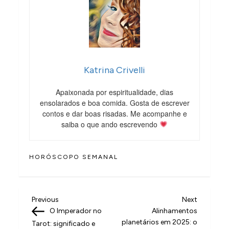
Katrina Crivelli
Apaixonada por espiritualidade, dias
ensolarados e boa comida. Gosta de escrever
contos e dar boas risadas. Me acompanhe e
saiba o que ando escrevendo
HORÓSCOPO SEMANAL
N
Previous
Next
Previous
Next
Post
Post
O Imperador no
Alinhamentos
a
planetários em 2025: o
Tarot: significado e