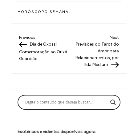
HORÓSCOPO SEMANAL
N
Previous
Next
Previous
Next
Post
Post
Dia de Oxossi:
Previsões do Tarot do
a
Amor para
Comemoração ao Orixá
v
Relacionamentos, por
Guardião
Ilda Médium
e
g
a
ç
ã
o
d
Esotéricos e videntes disponíveis agora