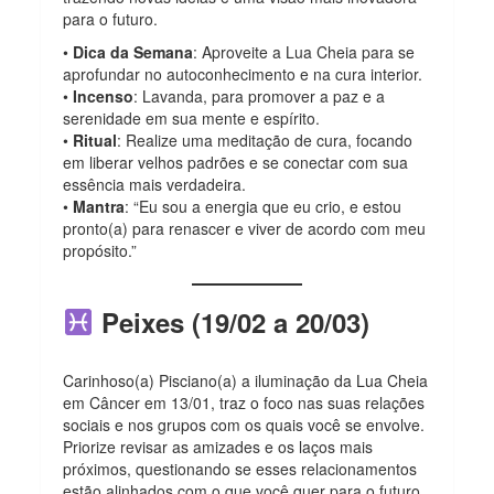
para o futuro.
•
Dica da Semana
: Aproveite a Lua Cheia para se
aprofundar no autoconhecimento e na cura interior.
•
Incenso
: Lavanda, para promover a paz e a
serenidade em sua mente e espírito.
•
Ritual
: Realize uma meditação de cura, focando
em liberar velhos padrões e se conectar com sua
essência mais verdadeira.
•
Mantra
: “Eu sou a energia que eu crio, e estou
pronto(a) para renascer e viver de acordo com meu
propósito.”
Peixes (19/02 a 20/03)
Carinhoso(a) Pisciano(a) a iluminação da Lua Cheia
em Câncer em 13/01, traz o foco nas suas relações
sociais e nos grupos com os quais você se envolve.
Priorize revisar as amizades e os laços mais
próximos, questionando se esses relacionamentos
estão alinhados com o que você quer para o futuro.