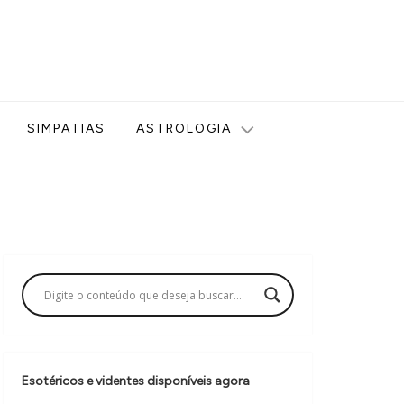
ologia, Tarot, Vidência, Bem-estar e Esoterismo aqui no blog
SIMPATIAS
ASTROLOGIA
Esotéricos e videntes disponíveis agora