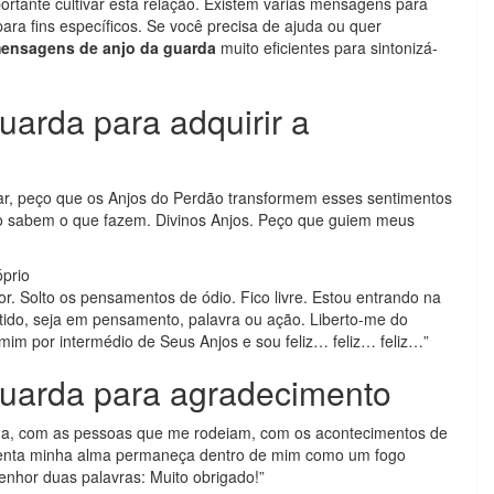
portante cultivar esta relação. Existem várias mensagens para
ara fins específicos. Se você precisa de ajuda ou quer
ensagens de anjo da guarda
muito eficientes para sintonizá-
arda para adquirir a
ar, peço que os Anjos do Perdão transformem esses sentimentos
o sabem o que fazem. Divinos Anjos. Peço que guiem meus
prio
. Solto os pensamentos de ódio. Fico livre. Estou entrando na
ido, seja em pensamento, palavra ou ação. Liberto-me do
im por intermédio de Seus Anjos e sou feliz… feliz… feliz…”
uarda para agradecimento
ida, com as pessoas que me rodeiam, com os acontecimentos de
menta minha alma permaneça dentro de mim como um fogo
Senhor duas palavras: Muito obrigado!”