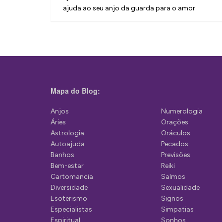
a
ajuda ao seu anjo da guarda para o amor
v
e
g
a
ç
Mapa do Blog:
ã
Anjos
Numerologia
o
Áries
Orações
d
Astrologia
Oráculos
Autoajuda
Pecados
e
Banhos
Previsões
P
Bem-estar
Reiki
Cartomancia
Salmos
o
Diversidade
Sexualidade
s
Esoterismo
Signos
Especialistas
Simpatias
t
Espiritual
Sonhos