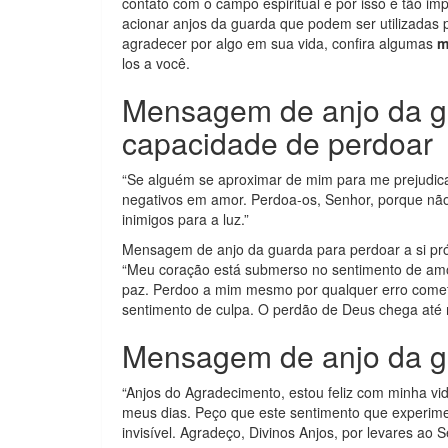
contato com o campo espiritual e por isso é tão im
acionar anjos da guarda que podem ser utilizadas p
agradecer por algo em sua vida, confira algumas
m
los a você.
Mensagem de anjo da gu
capacidade de perdoar
“Se alguém se aproximar de mim para me prejudic
negativos em amor. Perdoa-os, Senhor, porque nã
inimigos para a luz.”
Mensagem de anjo da guarda para perdoar a si pró
“Meu coração está submerso no sentimento de amor
paz. Perdoo a mim mesmo por qualquer erro comet
sentimento de culpa. O perdão de Deus chega até m
Mensagem de anjo da g
“Anjos do Agradecimento, estou feliz com minha v
meus dias. Peço que este sentimento que experi
invisível. Agradeço, Divinos Anjos, por levares ao 