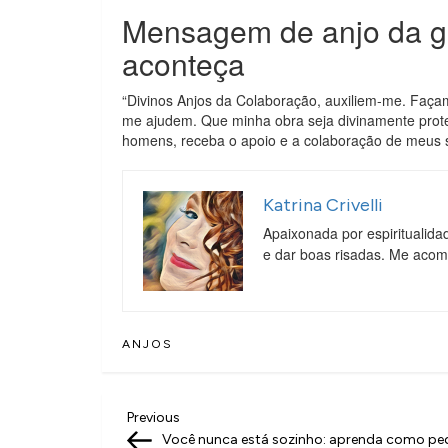
Mensagem de anjo da gu
aconteça
“Divinos Anjos da Colaboração, auxiliem-me. Faça
me ajudem. Que minha obra seja divinamente prote
homens, receba o apoio e a colaboração de meus 
Katrina Crivelli
Apaixonada por espiritualida
e dar boas risadas. Me aco
ANJOS
N
Previous
Previous
Post
Você nunca está sozinho: aprenda como ped