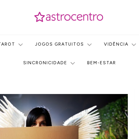
icas no nosso portal de conteúdo. Saiba agora tudo sobre Astr
do Astrocentro!
TAROT
JOGOS GRATUITOS
VIDÊNCIA
SINCRONICIDADE
BEM-ESTAR