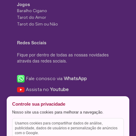
Jogos
Baralho Cigano
Tarot do Amor
Tarot do Sim ou Não
Redes Sociais
Fique por dentro de todas as nossas novidades
através das redes sociais.
Fale conosco via
WhatsApp
Assista no
Youtube
Nos acompanhe no
Facebook
Controle sua privacidade
Nos siga no
Instagram
Nosso site usa cookies para melhorar a navegação.
Nos siga no
Twitter
Usamos cookies para compartilhar dados de análise,
publicidade, dados de usuários e personalização de anúncios
Salve no
Pinterest
com o Google.