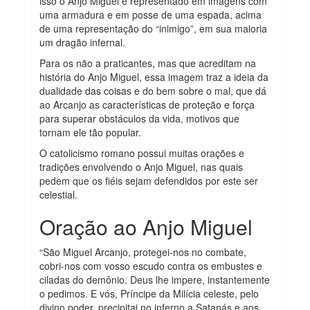
isso o Anjo Miguel é representado em imagens com
uma armadura e em posse de uma espada, acima
de uma representação do “inimigo”, em sua maioria
um dragão infernal.
Para os não a praticantes, mas que acreditam na
história do Anjo Miguel, essa imagem traz a ideia da
dualidade das coisas e do bem sobre o mal, que dá
ao Arcanjo as características de proteção e força
para superar obstáculos da vida, motivos que
tornam ele tão popular.
O catolicismo romano possui muitas orações e
tradições envolvendo o Anjo Miguel, nas quais
pedem que os fiéis sejam defendidos por este ser
celestial.
Oração ao Anjo Miguel
“São Miguel Arcanjo, protegei-nos no combate,
cobri-nos com vosso escudo contra os embustes e
ciladas do demônio. Deus lhe impere, instantemente
o pedimos. E vós, Príncipe da Milícia celeste, pelo
divino poder, precipitai no inferno a Satanás e aos