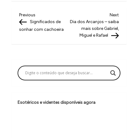
N
Previous
Next
Previous
Next
Post
Post
Significados de
Dia dos Arcanjos – saiba
a
mais sobre Gabriel,
sonhar com cachoeira
v
Miguel e Rafael
e
g
a
ç
ã
o
Esotéricos e videntes disponíveis agora
d
e
P