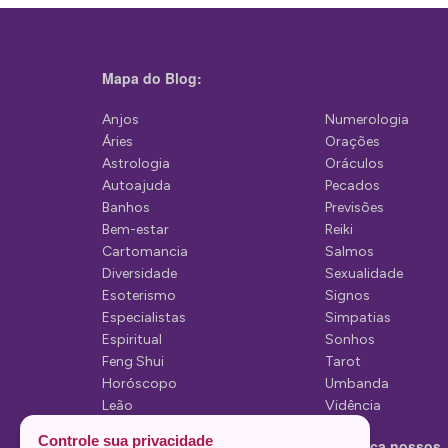
g
a
ç
Mapa do Blog:
ã
Anjos
Numerologia
o
Áries
Orações
d
Astrologia
Oráculos
Autoajuda
Pecados
e
Banhos
Previsões
P
Bem-estar
Reiki
Cartomancia
Salmos
o
Diversidade
Sexualidade
s
Esoterismo
Signos
Especialistas
Simpatias
t
Espiritual
Sonhos
Feng Shui
Tarot
Horóscopo
Umbanda
Leão
Vidência
Lua
Controle sua privacidade
Conheça nossos