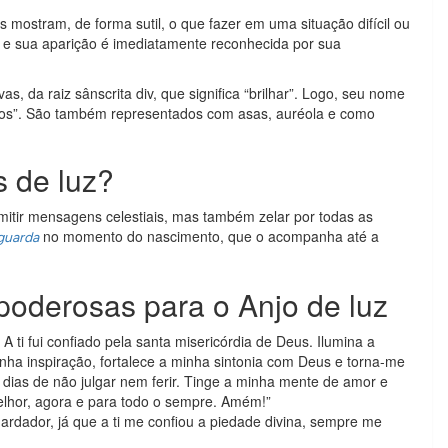
mostram, de forma sutil, o que fazer em uma situação difícil ou
go e sua aparição é imediatamente reconhecida por sua
 da raiz sânscrita div, que significa “brilhar”. Logo, seu nome
osos”. São também representados com asas, auréola e como
s de luz?
mitir mensagens celestiais, mas também zelar por todas as
no momento do nascimento, que o acompanha até a
guarda
oderosas para o Anjo de luz
 A ti fui confiado pela santa misericórdia de Deus. Ilumina a
nha inspiração, fortalece a minha sintonia com Deus e torna-me
 dias de não julgar nem ferir. Tinge a minha mente de amor e
lhor, agora e para todo o sempre. Amém!”
rdador, já que a ti me confiou a piedade divina, sempre me