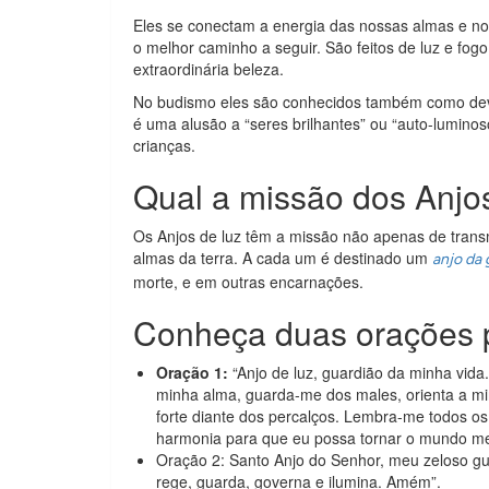
Eles se conectam a energia das nossas almas e nos 
o melhor caminho a seguir. São feitos de luz e fo
extraordinária beleza.
No budismo eles são conhecidos também como devas,
é uma alusão a “seres brilhantes” ou “auto-lumin
crianças.
Qual a missão dos Anjo
Os Anjos de luz têm a missão não apenas de trans
almas da terra. A cada um é destinado um
anjo da 
morte, e em outras encarnações.
Conheça duas orações p
Oração 1:
“Anjo de luz, guardião da minha vida.
minha alma, guarda-me dos males, orienta a mi
forte diante dos percalços. Lembra-me todos os
harmonia para que eu possa tornar o mundo me
Oração 2: Santo Anjo do Senhor, meu zeloso gua
rege, guarda, governa e ilumina. Amém”.