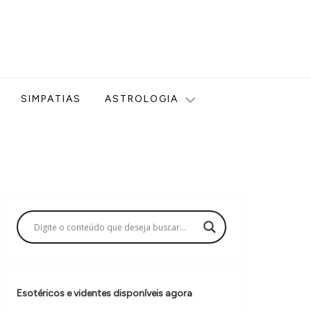
ologia, Tarot, Vidência, Bem-estar e Esoterismo aqui no blog
SIMPATIAS
ASTROLOGIA
Esotéricos e videntes disponíveis agora