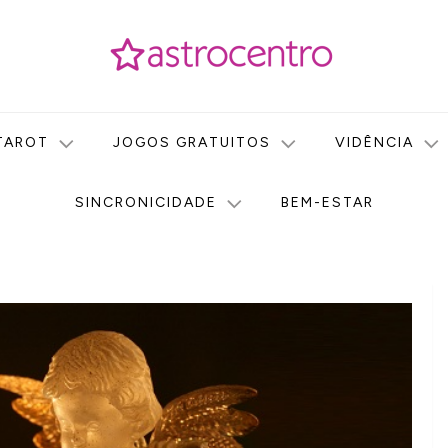
icas no nosso portal de conteúdo. Saiba agora tudo sobre Astr
do Astrocentro!
TAROT
JOGOS GRATUITOS
VIDÊNCIA
SINCRONICIDADE
BEM-ESTAR