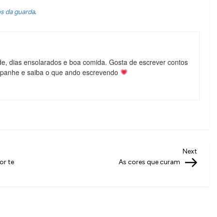
.
os da guarda
de, dias ensolarados e boa comida. Gosta de escrever contos
mpanhe e saiba o que ando escrevendo
Next
Next
Post
or te
As cores que curam