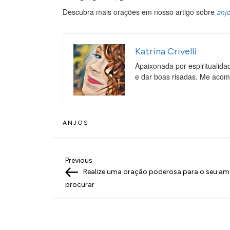
Descubra mais orações em nosso artigo sobre
anj
Katrina Crivelli
Apaixonada por espiritualida
e dar boas risadas. Me aco
ANJOS
N
Previous
Previous
Post
Realize uma oração poderosa para o seu am
a
procurar
v
e