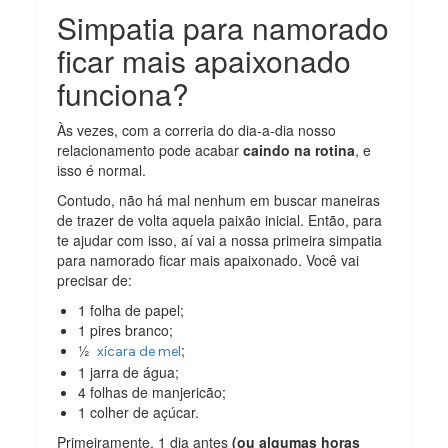
Simpatia para namorado
ficar mais apaixonado
funciona?
Às vezes, com a correria do dia-a-dia nosso
relacionamento pode acabar
caindo na rotina
, e
isso é normal.
Contudo, não há mal nenhum em buscar maneiras
de trazer de volta aquela paixão inicial. Então, para
te ajudar com isso, aí vai a nossa primeira simpatia
para namorado ficar mais apaixonado. Você vai
precisar de:
1 folha de papel;
1 pires branco;
½
;
xícara de mel
1 jarra de água;
4 folhas de manjericão;
1 colher de açúcar.
Primeiramente, 1 dia antes
(ou algumas horas