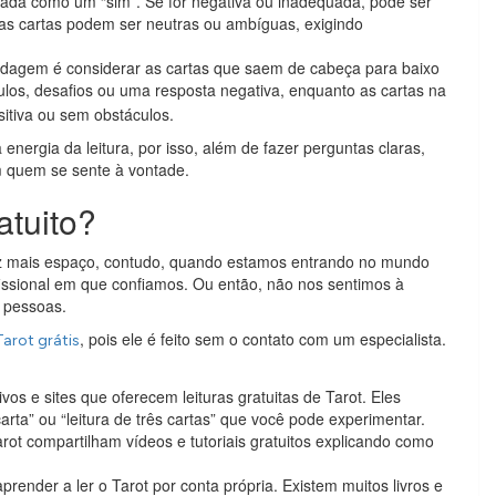
tada como um “sim”. Se for negativa ou inadequada, pode ser
as cartas podem ser neutras ou ambíguas, exigindo
dagem é considerar as cartas que saem de cabeça para baixo
ulos, desafios ou uma resposta negativa, enquanto as cartas na
sitiva ou sem obstáculos.
nergia da leitura, por isso, além de fazer perguntas claras,
m quem se sente à vontade.
atuito?
z mais espaço, contudo, quando estamos entrando no mundo
issional em que confiamos. Ou então, não nos sentimos à
s pessoas.
, pois ele é feito sem o contato com um especialista.
Tarot grátis
vos e sites que oferecem leituras gratuitas de Tarot. Eles
rta” ou “leitura de três cartas” que você pode experimentar.
arot compartilham vídeos e tutoriais gratuitos explicando como
ender a ler o Tarot por conta própria. Existem muitos livros e