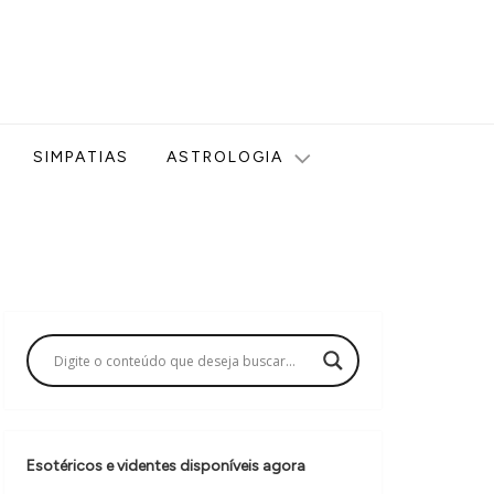
ologia, Tarot, Vidência, Bem-estar e Esoterismo aqui no blog
SIMPATIAS
ASTROLOGIA
Esotéricos e videntes disponíveis agora