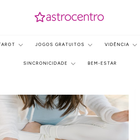
icas no nosso portal de conteúdo. Saiba agora tudo sobre Astr
do Astrocentro!
TAROT
JOGOS GRATUITOS
VIDÊNCIA
SINCRONICIDADE
BEM-ESTAR