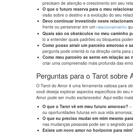
precisam de atenção e crescimento em seu rel
O que o futuro reserva para o meu relacion
visão sobre o destino e a evolução do seu rela
Devo continuar investindo neste relaciona
frente ou perseverar em um
que
relacionamento
Quais são os obstáculos no meu caminho pa
lo a entender quais padrões ou bloqueios pode
Como posso atrair um parceiro amoroso e s
pergunta pode orientá-lo na direção certa para 
Como meu parceiro se sente em relação ao 
criar uma compreensão mais profunda das emo
Perguntas para o Tarot sobre
O Tarot do Amor é uma ferramenta valiosa para ob
você deseja explorar aspectos específicos do seu 
Amor pode ser muito esclarecedor. Aqui estão mai
O que o Tarot vê em meu futuro amoroso?
– 
ou oportunidades futuras em sua vida amorosa;
O que eu preciso mudar em mim mesmo para
nas mudanças pessoais pode ser o segredo par
Existe um novo amor no horizonte para mim