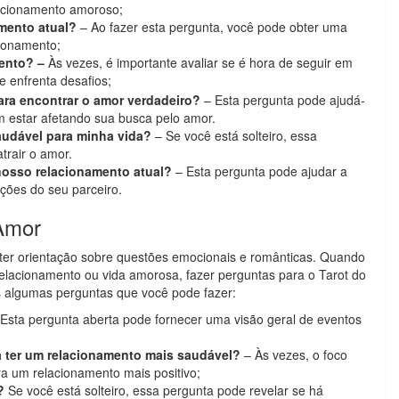
acionamento amoroso;
amento atual?
– Ao fazer esta pergunta, você pode obter uma
cionamento;
mento? –
Às vezes, é importante avaliar se é hora de seguir em
 enfrenta desafios;
ra encontrar o amor verdadeiro?
– Esta pergunta pode ajudá-
m estar afetando sua busca pelo amor.
audável para minha vida?
– Se você está solteiro, essa
atrair o amor.
nosso relacionamento atual?
– Esta pergunta pode ajudar a
ções do seu parceiro.
 Amor
ter orientação sobre questões emocionais e românticas. Quando
relacionamento ou vida amorosa, fazer perguntas para o Tarot do
s algumas perguntas que você pode fazer:
Esta pergunta aberta pode fornecer uma visão geral de eventos
 ter um relacionamento mais saudável?
– Às vezes, o foco
a um relacionamento mais positivo;
?
Se você está solteiro, essa pergunta pode revelar se há