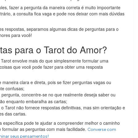
les, fazer a pergunta da maneira correta é muito impoortante
ntrário, a consulta fica vaga e pode nos deixar com mais dúvidas
res respostas, separamos algumas dicas de perguntas para o
hores para você!
tas para o Tarot do Amor?
 Tarot envolve mais do que simplesmente formular uma
 coisas que você pode fazer para obter uma resposta
maneira clara e direta, pois se fizer perguntas vagas ou
te confusas;
a pergunta, concentre-se no que realmente deseja saber ou
ão enquanto embaralha as cartas;
 Tarot não fornece respostas definitivas, mas sim orientação e
ões das cartas.
da específica pode te ajudar a compreender melhor o caminho
 formular as perguntas com mais facilidade.
Converse com
uminar seus pensamentos!