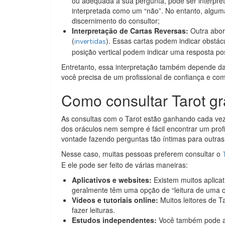
ou adequada à sua pergunta, pode ser interpre
interpretada como um “não”. No entanto, algum
discernimento do consultor;
Interpretação de Cartas Reversas:
Outra abor
(
). Essas cartas podem indicar obstác
invertidas
posição vertical podem indicar uma resposta po
Entretanto, essa interpretação também depende da e
você precisa de um profissional de confiança e co
Como consultar Tarot gr
As consultas com o Tarot estão ganhando cada ve
dos oráculos nem sempre é fácil encontrar um prof
vontade fazendo perguntas tão íntimas para outra
Nesse caso, muitas pessoas preferem consultar o
E ele pode ser feito de várias maneiras:
Aplicativos e websites:
Existem muitos aplicati
geralmente têm uma opção de “leitura de uma ca
Vídeos e tutoriais online:
Muitos leitores de T
fazer leituras.
Estudos independentes:
Você também pode apr