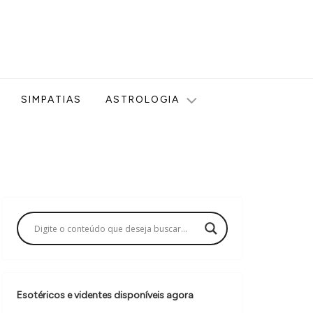
ologia, Tarot, Vidência, Bem-estar e Esoterismo aqui no blog
SIMPATIAS
ASTROLOGIA
Esotéricos e videntes disponíveis agora