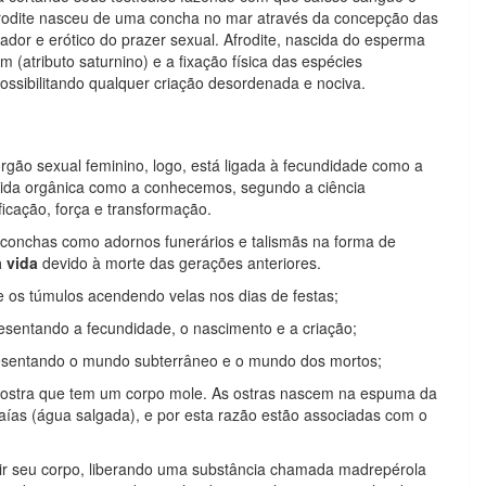
rodite nasceu de uma concha no mar através da concepção das
iador e erótico do prazer sexual. Afrodite, nascida do esperma
(atributo saturnino) e a fixação física das espécies
ossibilitando qualquer criação desordenada e nociva.
rgão sexual feminino, logo, está ligada à fecundidade como a
ida orgânica como a conhecemos, segundo a ciência
ificação, força e transformação.
s conchas como adornos funerários e talismãs na forma de
 vida
devido à morte das gerações anteriores.
 os túmulos acendendo velas nos dias de festas;
esentando a fecundidade, o nascimento e a criação;
resentando o mundo subterrâneo e o mundo dos mortos;
 a ostra que tem um corpo mole. As ostras nascem na espuma da
ías (água salgada), e por esta razão estão associadas com o
dir seu corpo, liberando uma substância chamada madrepérola