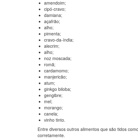
amendoim;
cipó-cravo;
damiana;
açafrão;
alho;
pimenta;
cravo-da-índia;
alecrim;
alho;
noz moscada;
romã;
cardamomo;
manjericão;
atum;
ginkgo biloba;
gengibre;
mel;
morango;
canela;
vinho tinto.
Entre diversos outros alimentos que são tidos com
corretamente.