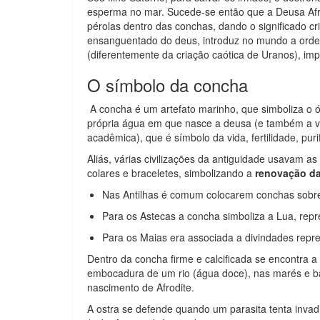
esperma no mar. Sucede-se então que a Deusa Af
pérolas dentro das conchas, dando o significado cr
ensanguentado do deus, introduz no mundo a ordem 
(diferentemente da criação caótica de Uranos), imp
O símbolo da concha
A concha é um artefato marinho, que simboliza o ó
própria água em que nasce a deusa (e também a v
acadêmica), que é símbolo da vida, fertilidade, pur
Aliás, várias civilizações da antiguidade usavam a
colares e braceletes, simbolizando a
renovação da
Nas Antilhas é comum colocarem conchas sobre
Para os Astecas a concha simboliza a Lua, repr
Para os Maias era associada a divindades rep
Dentro da concha firme e calcificada se encontra
embocadura de um rio (água doce), nas marés e ba
nascimento de Afrodite.
A ostra se defende quando um parasita tenta inva