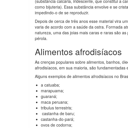
(substância calcária, iridescente, que constitui a
como bijuteria). Essa substância envolve e se cris
impedindo-o de se reproduzir.
Depois de cerca de três anos esse material vira u
varia de acordo com a saúde da ostra. Formada atr
natureza, uma das joias mais caras e raras são as
pérola.
Alimentos afrodisíacos
As crenças populares sobre alimentos, banhos, ó
afrodisíacos, em sua maioria, são fundamentadas 
Alguns exemplos de alimentos afrodisíacos no Brasi
a catuaba;
marapuama;
guaraná;
maca peruana;
tribulus terrestris;
castanha de baru;
castanha-do-pará;
ovos de codorna;