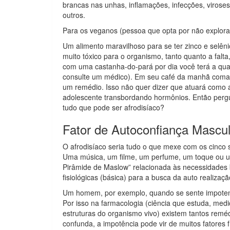
brancas nas unhas, inflamações, infecções, viroses
outros.
Para os veganos (pessoa que opta por não explorar
Um alimento maravilhoso para se ter zinco e selê
muito tóxico para o organismo, tanto quanto a fal
com uma castanha-do-pará por dia você terá a qua
consulte um médico). Em seu café da manhã coma
um remédio. Isso não quer dizer que atuará como a
adolescente transbordando hormônios. Então per
tudo que pode ser afrodisíaco?
Fator de Autoconfiança Mascul
O afrodisíaco seria tudo o que mexe com os cinco se
Uma música, um filme, um perfume, um toque ou u
Pirâmide de Maslow” relacionada às necessidades
fisiológicas (básica) para a busca da auto realizaçã
Um homem, por exemplo, quando se sente impotente 
Por isso na farmacologia (ciência que estuda, med
estruturas do organismo vivo) existem tantos remé
confunda, a impotência pode vir de muitos fatores