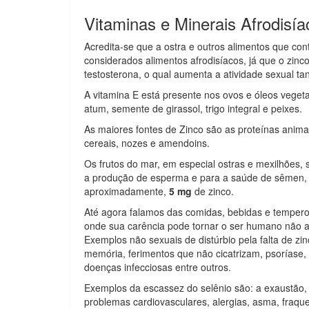
Vitaminas e Minerais Afrodisía
Acredita-se que a ostra e outros alimentos que c
considerados alimentos afrodisíacos, já que o zin
testosterona, o qual aumenta a atividade sexual 
A vitamina E está presente nos ovos e óleos veget
atum, semente de girassol, trigo integral e peixes.
As maiores fontes de Zinco são as proteínas anima
cereais, nozes e amendoins.
Os frutos do mar, em especial ostras e mexilhões,
a produção de esperma e para a saúde de sêmen, 
aproximadamente,
5 mg
de zinco.
Até agora falamos das comidas, bebidas e temperos 
onde sua carência pode tornar o ser humano não a
Exemplos não sexuais de distúrbio pela falta de zin
memória, ferimentos que não cicatrizam, psoríase
doenças infecciosas entre outros.
Exemplos da escassez do selênio são: a exaustão, c
problemas cardiovasculares, alergias, asma, fraq