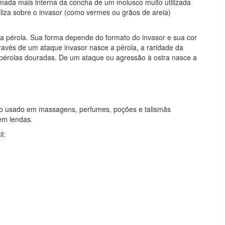
 camada mais interna da concha de um molusco muito utilizada
taliza sobre o invasor (como vermes ou grãos de areia)
ma pérola. Sua forma depende do formato do invasor e sua cor
avés de um ataque invasor nasce a pérola, a raridade da
 pérolas douradas. De um ataque ou agressão à ostra nasce a
leo usado em massagens, perfumes, poções e talismãs
em lendas.
l: