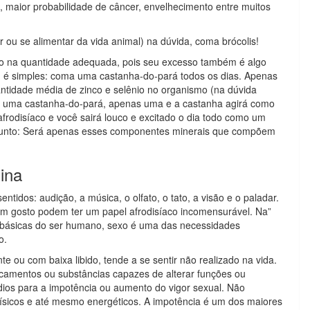
, maior probabilidade de câncer, envelhecimento entre muitos
 ou se alimentar da vida animal) na dúvida, coma brócolis!
nio na quantidade adequada, pois seu excesso também é algo
ta, é simples: coma uma castanha-do-pará todos os dias. Apenas
ntidade média de zinco e selênio no organismo (na dúvida
 uma castanha-do-pará, apenas uma e a castanha agirá como
frodisíaco e você sairá louco e excitado o dia todo como um
gunto: Será apenas esses componentes minerais que compõem
ina
ntidos: audição, a música, o olfato, o tato, a visão e o paladar.
m gosto podem ter um papel afrodisíaco incomensurável. Na”
 básicas do ser humano, sexo é uma das necessidades
o.
ou com baixa libido, tende a se sentir não realizado na vida.
icamentos ou substâncias capazes de alterar funções ou
dios para a impotência ou aumento do vigor sexual. Não
 físicos e até mesmo energéticos. A impotência é um dos maiores