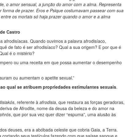
ade, o amor sensual, a junção do amor com a alma. Representa
er forma de prazer. Eros e Psique costumavam passear com sua
ue entre os mortais só haja prazer quando o amor e a alma
 de Castro
s afrodisíacas. Quando ouvimos a palavra afrodisíaco,
 quê de fato é ser afrodisíaco? Qual a sua origem? E por que é
ual é o mistério?
tempero ou uma receita em que possa aumentar o desempenho
auram ou aumentam o apetite sexual.”
 ao qual se atribuem propriedades estimulantes sexuais
.
isiakós
, referente à
afrodisia
, que restaura as forças geradoras,
co deriva de Afrodite, nome da deusa da beleza e do amor na
phrós
, que por sua vez quer dizer “espuma”, uma alusão às
dos deuses, era a abóbada celeste que cobria Gaia, a Terra.
na cortando seus testículos fazendo com que saísse sangue e