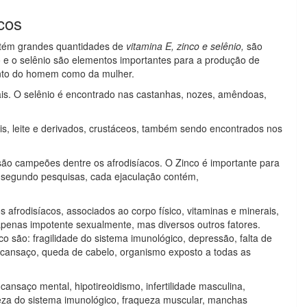
cos
ontém grandes quantidades de
vitamina E, zinco e selênio,
são
co e o selênio são elementos importantes para a produção de
tanto do homem como da mulher.
ais. O selênio é encontrado nas castanhas, nozes, amêndoas,
is, leite e derivados, crustáceos, também sendo encontrados nos
 são campeões dentre os afrodisíacos. O Zinco é importante para
segundo pesquisas, cada ejaculação contém,
afrodisíacos, associados ao corpo físico, vitaminas e minerais,
penas impotente sexualmente, mas diversos outros fatores.
co são: fragilidade do sistema imunológico, depressão, falta de
, cansaço, queda de cabelo, organismo exposto a todas as
ansaço mental, hipotireoidismo, infertilidade masculina,
ueza do sistema imunológico, fraqueza muscular, manchas