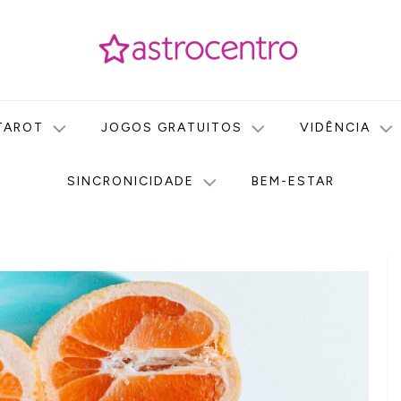
icas no nosso portal de conteúdo. Saiba agora tudo sobre Astr
do Astrocentro!
TAROT
JOGOS GRATUITOS
VIDÊNCIA
SINCRONICIDADE
BEM-ESTAR