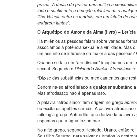
prazer. A deusa do prazer personifica a sensualid
todo o sentimento e emoção relacionada a qualqu
filha Volúpia entre os mortais, em um intuito de q
andarem juntos”.
O Arquétipo do Amor e da Alma (livro) – Letícia
Há milênios as pessoas falam sobre variadas forma
associamos à potência sexual e à virilidade. Mas o
um assunto de interesse da maioria das pessoas? Q
Quando se fala em “afrodisíaco” imaginamos um 
sexual. Segundo o
Dicionário Aurélio Afrodisíaco
é:
“Diz-se das substâncias ou medicamentos que rest
Denomina-se
afrodisíaco
a qualquer substância
Mas afrodisíaco não é apenas isso.
A palavra “afrodisíaco” tem origem no grego
aphrod
ou excita os apetites carnais. A palavra afrodisía
mitologia grega. Aphrodite, que deriva da palavra
a
espumas que a água faz no mar.
No mito grego, segundo Hesíodo, Urano, então rei 
Seu filho Saturno, para salvar os irmãos, o destro