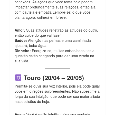
conexões. As ações que você toma hoje podem
impactar profundamente suas relações, então aja
com cautela e empatia.Lembre-se: o que você
planta agora, colherá em breve.
Amor:
Suas atitudes refletirão as atitudes do outro,
então cuide do que vai fazer.
Saúde:
Atenção nas pernas e uma caminhada
ajudará, beba água.
Dinheiro:
Energize-se, muitas coisas boas nesta
questão estão chegando para dar uma virada na
sua vida.
Touro (20/04 – 20/05)
Permita-se ouvir sua voz interior, pois ela pode guiar
você em direções surpreendentes. Não subestime a
força da sua intuição, que pode ser sua maior aliada
nas decisões de hoje.
Amor:
Você é muito intuitivo, siga sua vontade.