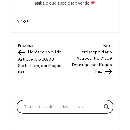
saiba o que ando escrevendo
AMOR
N
Previous
Next
Previous
Next
Post
Post
Horóscopo diário
Horóscopo diário
a
Astrocentro 01/09
Astrocentro 30/08
v
Domingo, por Magda
Sexta-Feira, por Magda
Paz
Paz
e
g
a
ç
ã
o