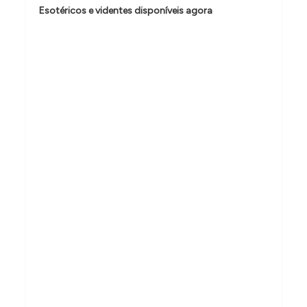
d
Esotéricos e videntes disponíveis agora
e
P
o
s
t