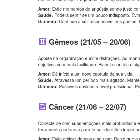
Amor:
Evite momentos de angústia sendo justo co
Saúde:
Poderá sentir-se um pouco indisposto. Evit
Dinheiro:
Continue a ser responsável nos gastos. 
Gêmeos (21/05 – 20/06)
Aposte na organização e evite distrações. Ao mant
objetivos com mais facilidade. Planeje seu dia e s
Amor:
Dê início a um novo capítulo da sua vida.
Saúde:
Atravessa um período mais agitado. Mante
Dinheiro:
Possíveis dúvidas a nível profissional.
Câncer (21/06 – 22/07)
Conecte-se com suas emoções mais profundas e e
ferramenta poderosa para tomar decisões importan
Amor:
Evite criticar demais o seu par. Deixe que o