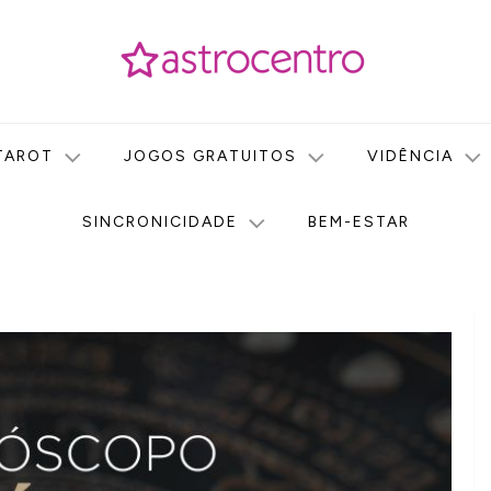
icas no nosso portal de conteúdo. Saiba agora tudo sobre Astr
do Astrocentro!
TAROT
JOGOS GRATUITOS
VIDÊNCIA
SINCRONICIDADE
BEM-ESTAR