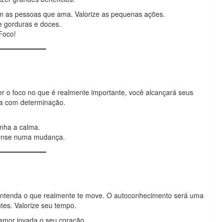
m as pessoas que ama. Valorize as pequenas ações.
e gorduras e doces.
Foco!
er o foco no que é realmente importante, você alcançará seus
iga com determinação.
nha a calma.
 Pense numa mudança.
ntenda o que realmente te move. O autoconhecimento será uma
tes. Valorize seu tempo.
 amor invada o seu coração.