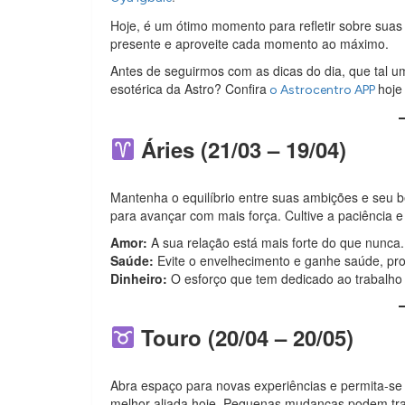
Hoje, é um ótimo momento para refletir sobre suas 
presente e aproveite cada momento ao máximo.
Antes de seguirmos com as dicas do dia, que tal 
esotérica da Astro? Confira
hoje
o Astrocentro APP
Áries (21/03 – 19/04)
Mantenha o equilíbrio entre suas ambições e seu 
para avançar com mais força. Cultive a paciência e
Amor:
A sua relação está mais forte do que nunca. 
Saúde:
Evite o envelhecimento e ganhe saúde, proc
Dinheiro:
O esforço que tem dedicado ao trabalho
Touro (20/04 – 20/05)
Abra espaço para novas experiências e permita-se 
melhor aliada hoje. Pequenas mudanças podem tra