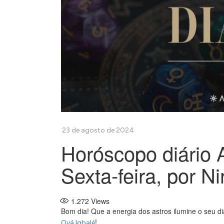
Horóscopo diário 
Sexta-feira, por N
1.272
Views
Bom dia! Que a energia dos astros ilumine o seu d
!
Oyá Igbalé