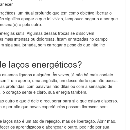
manecer.
rgéticos, um ritual profundo que tem como objetivo libertar o
ão significa apagar o que foi vivido, tampouco negar o amor que
i mesma(o) e pelo outro.
nergias sutis. Algumas dessas trocas se dissolvem
as mais intensas ou dolorosas, ficam enraizadas no campo
um siga sua jornada, sem carregar o peso do que não lhe
de laços energéticos?
estamos ligados a alguém. Às vezes, já não há mais contato
 sentir um aperto, uma angústia, um desconforto que não passa.
as profundas, com palavras não ditas ou com a sensação de
e, o coração sente e claro, sua energia também.
ao outro o que é dele e recuperar para si o que estava disperso.
io e permite que novas experiências possam florescer, sem
e laços não é um ato de rejeição, mas de libertação. Abrir mão,
adecer os aprendizados e abençoar o outro, pedindo por sua