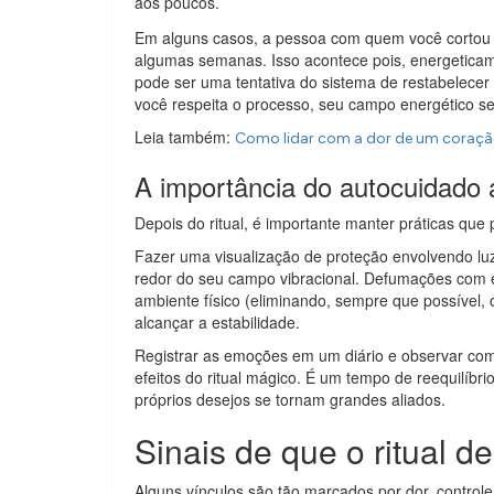
aos poucos.
Em alguns casos, a pessoa com quem você cortou o 
algumas semanas. Isso acontece pois, energeticam
pode ser uma tentativa do sistema de restabelece
você respeita o processo, seu campo energético se 
Leia também:
Como lidar com a dor de um coraçã
A importância do autocuidado 
Depois do ritual, é importante manter práticas que
Fazer uma visualização de proteção envolvendo lu
redor do seu campo vibracional. Defumações com e
ambiente físico (eliminando, sempre que possível,
alcançar a estabilidade.
Registrar as emoções em um diário e observar com
efeitos do ritual mágico. É um tempo de reequilíbr
próprios desejos se tornam grandes aliados.
Sinais de que o ritual d
Alguns vínculos são tão marcados por dor, controle