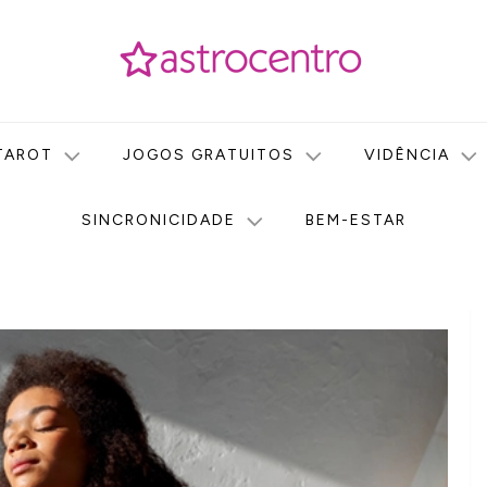
icas no nosso portal de conteúdo. Saiba agora tudo sobre Astr
do Astrocentro!
TAROT
JOGOS GRATUITOS
VIDÊNCIA
SINCRONICIDADE
BEM-ESTAR