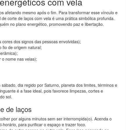
 energéticos com vela
s afetando mesmo após o fim. Para transformar esse vínculo e
l de corte de laços com vela é uma prática simbólica profunda.
lguém no plano energético, promovendo paz e libertação.
s cores dos signos das pessoas envolvidas);
 fio de origem natural;
cerâmica);
r o nome nas velas);
 sábado, dia regido por Saturno, planeta dos limites, términos e
guante é a fase ideal, pois favorece limpezas, cortes e
do sol.
te de laços
colher por alguns minutos sem ser interrompida(o). Acenda o
horário, para purificar o espaço e trazer foco.