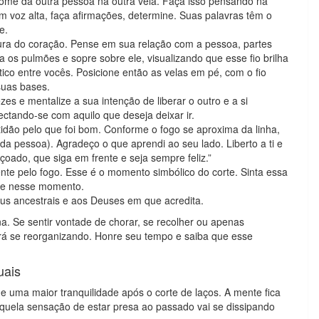
ome da outra pessoa na outra vela. Faça isso pensando na
 voz alta, faça afirmações, determine. Suas palavras têm o
e.
ura do coração. Pense em sua relação com a pessoa, partes
a os pulmões e sopre sobre ele, visualizando que esse fio brilha
tico entre vocês. Posicione então as velas em pé, com o fio
suas bases.
es e mentalize a sua intenção de liberar o outro e a si
ctando-se com aquilo que deseja deixar ir.
idão pelo que foi bom. Conforme o fogo se aproxima da linha,
da pessoa). Agradeço o que aprendi ao seu lado. Liberto a ti e
ado, que siga em frente e seja sempre feliz.”
nte pelo fogo. Esse é o momento simbólico do corte. Sinta essa
nte nesse momento.
us ancestrais e aos Deuses em que acredita.
a. Se sentir vontade de chorar, se recolher ou apenas
rá se reorganizando. Honre seu tempo e saiba que esse
uais
 e uma maior tranquilidade após o corte de laços. A mente fica
quela sensação de estar presa ao passado vai se dissipando