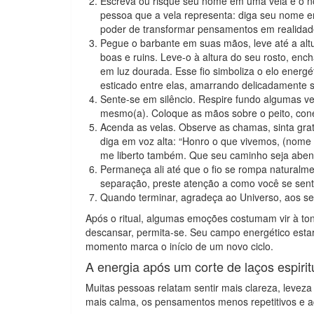
Escreva ou risque seu nome em uma vela e o n
pessoa que a vela representa: diga seu nome em
poder de transformar pensamentos em realidad
Pegue o barbante em suas mãos, leve até a alt
boas e ruins. Leve-o à altura do seu rosto, ench
em luz dourada. Esse fio simboliza o elo energé
esticado entre elas, amarrando delicadamente 
Sente-se em silêncio. Respire fundo algumas vez
mesmo(a). Coloque as mãos sobre o peito, cone
Acenda as velas. Observe as chamas, sinta grat
diga em voz alta: “Honro o que vivemos, (nome 
me liberto também. Que seu caminho seja abenço
Permaneça ali até que o fio se rompa naturalme
separação, preste atenção a como você se se
Quando terminar, agradeça ao Universo, aos se
Após o ritual, algumas emoções costumam vir à ton
descansar, permita-se. Seu campo energético esta
momento marca o início de um novo ciclo.
A energia após um corte de laços espirit
Muitas pessoas relatam sentir mais clareza, leveza
mais calma, os pensamentos menos repetitivos e a