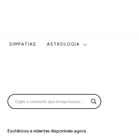
ologia, Tarot, Vidência, Bem-estar e Esoterismo aqui no blog
SIMPATIAS
ASTROLOGIA
Esotéricos e videntes disponíveis agora