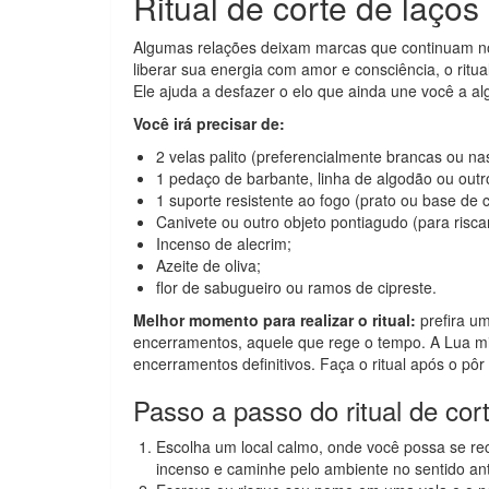
Ritual de corte de laços
Algumas relações deixam marcas que continuam no
liberar sua energia com amor e consciência, o ritua
Ele ajuda a desfazer o elo que ainda une você a a
Você irá precisar de:
2 velas palito (preferencialmente brancas ou na
1 pedaço de barbante, linha de algodão ou outro
1 suporte resistente ao fogo (prato ou base de 
Canivete ou outro objeto pontiagudo (para risca
Incenso de alecrim;
Azeite de oliva;
flor de sabugueiro ou ramos de cipreste.
Melhor momento para realizar o ritual:
prefira um
encerramentos, aquele que rege o tempo. A Lua min
encerramentos definitivos. Faça o ritual após o pôr 
Passo a passo do ritual de cor
Escolha um local calmo, onde você possa se re
incenso e caminhe pelo ambiente no sentido anti-