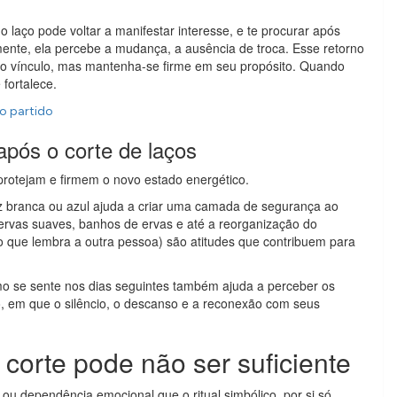
laço pode voltar a manifestar interesse, e te procurar após
ente, ela percebe a mudança, a ausência de troca. Esse retorno
r o vínculo, mas mantenha-se firme em seu propósito. Quando
fortalece.
o partido
após o corte de laços
 protejam e firmem o novo estado energético.
z branca ou azul ajuda a criar uma camada de segurança ao
rvas suaves, banhos de ervas e até a reorganização do
 o que lembra a outra pessoa) são atitudes que contribuem para
o se sente nos dias seguintes também ajuda a perceber os
io, em que o silêncio, o descanso e a reconexão com seus
e corte pode não ser suficiente
 ou dependência emocional que o ritual simbólico, por si só,