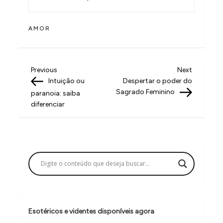
AMOR
N
Previous
Next
Previous
Next
Post
Post
Intuição ou
Despertar o poder do
a
Sagrado Feminino
paranoia: saiba
v
diferenciar
e
g
a
ç
ã
o
Esotéricos e videntes disponíveis agora
d