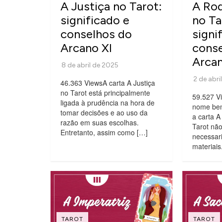
A Justiça no Tarot:
A Rod
significado e
no Ta
conselhos do
signi
Arcano XI
conse
Arca
46.363 ViewsA carta A Justiça
no Tarot está principalmente
59.527 V
ligada à prudência na hora de
nome bem 
tomar decisões e ao uso da
a carta 
razão em suas escolhas.
Tarot não
Entretanto, assim como […]
necessar
materiais
TAROT
TAROT