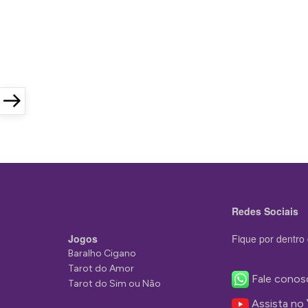
Next
page
Redes Sociais
Jogos
Fique por dentro 
Baralho Cigano
Tarot do Amor
Fale conos
Tarot do Sim ou Não
Assista no