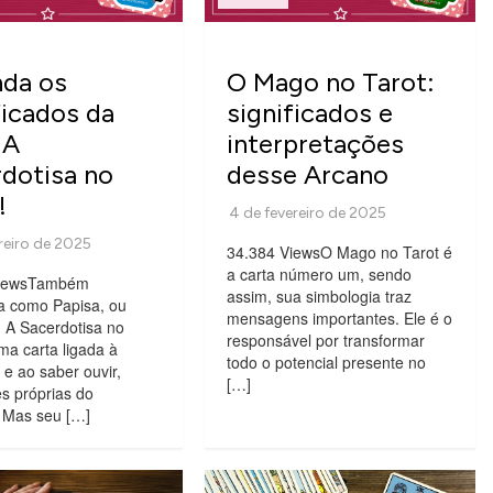
nda os
O Mago no Tarot:
ficados da
significados e
 A
interpretações
dotisa no
desse Arcano
!
34.384 ViewsO Mago no Tarot é
a carta número um, sendo
ViewsTambém
assim, sua simbologia traz
a como Papisa, ou
mensagens importantes. Ele é o
, A Sacerdotisa no
responsável por transformar
ma carta ligada à
todo o potencial presente no
 e ao saber ouvir,
[…]
s próprias do
. Mas seu […]