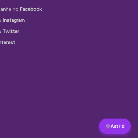
anhe no
Facebook
o
Instagram
o
Twitter
nterest
Astrid
Astrid