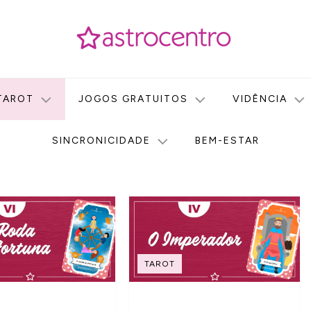
icas no nosso portal de conteúdo. Saiba agora tudo sobre Astr
do Astrocentro!
TAROT
JOGOS GRATUITOS
VIDÊNCIA
SINCRONICIDADE
BEM-ESTAR
TAROT