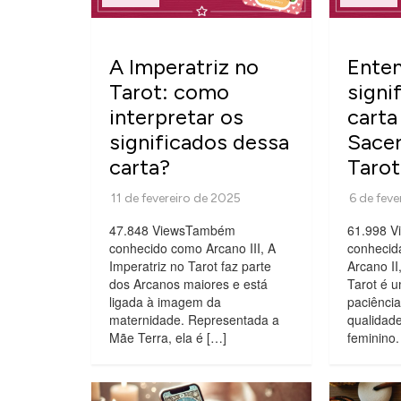
A Imperatriz no
Ente
Tarot: como
signi
interpretar os
carta
significados dessa
Sacer
carta?
Tarot
47.848 ViewsTambém
61.998 
conhecido como Arcano III, A
conhecid
Imperatriz no Tarot faz parte
Arcano II
dos Arcanos maiores e está
Tarot é u
ligada à imagem da
paciência
maternidade. Representada a
qualidade
Mãe Terra, ela é […]
feminino