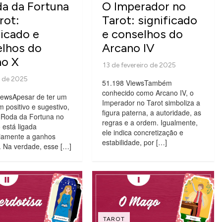
a da Fortuna
O Imperador no
rot:
Tarot: significado
ficado e
e conselhos do
lhos do
Arcano IV
no X
51.198 ViewsTambém
conhecido como Arcano IV, o
iewsApesar de ter um
Imperador no Tarot simboliza a
positivo e sugestivo,
figura paterna, a autoridade, as
A Roda da Fortuna no
regras e a ordem. Igualmente,
 está ligada
ele indica concretização e
iamente a ganhos
estabilidade, por […]
. Na verdade, esse […]
TAROT