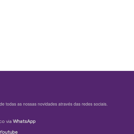
de todas as nossas novidades através das redes sociais.
co via
WhatsApp
Youtube