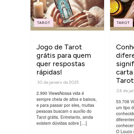
TAROT
TAROT
Jogo de Tarot
Conh
grátis para quem
difer
quer respostas
signi
rápidas!
carta
Tarot
2.990 ViewsNossa vida é
sempre cheia de altos e baixos,
53.708 V
e para passar por eles, muitas
um tipo d
pessoas buscam o auxílio do
conhecido
Tarot grátis. Entretanto, ainda
diferente
existem dúvidas sobre […]
conhecer 
O Louco 