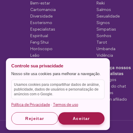
e
Bem-estar
Reiki
Cartomancia
Salmos
p
Diversidade
Sexualidade
o
Esoterismo
Signos
Especialistas
Simpatias
s
Espiritual
Sonhos
t
Feng Shui
Tarot
Horóscopo
Umbanda
s
Leão
Vidência
Lua
Controle sua privacidade
Conheça nossos
Mediunidade
Especialistas
Nosso site usa cookies para melhorar a navegação.
Mensagens
Tarólogos
Usamos cookies para compartilhar dados de análise,
Estelas do chat
publicidade, dados de usuários e personalização de
Videntes
anúncios com o Google.
Seja um afiliado
Política de Privacidade
Termos de uso
·
Rejeitar
Aceitar