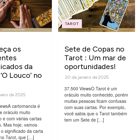
TAROT
eça os
Sete de Copas no
entes
Tarot : Um mar de
ficados da
oportunidades!
 ‘O Louco’ no
37.500 ViewsO Tarot é um
oráculo muito conhecido, porém
muitas pessoas ficam confusas
iewsA cartomancia é
com suas cartas. Por exemplo,
e oráculo muito
você sabia que o Tarot também
 e com várias cartas
tem um Sete de […]
s. Mas hoje, vamos
o significado da carta
no Tarot, que […]