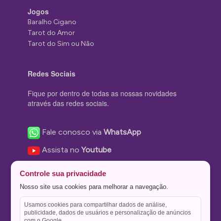
Jogos
Baralho Cigano
Tarot do Amor
Tarot do Sim ou Não
Redes Sociais
Fique por dentro de todas as nossas novidades
através das redes sociais.
Fale conosco via
WhatsApp
Assista no
Youtube
Nos acompanhe no
Facebook
Controle sua privacidade
Nos siga no
Instagram
Nosso site usa cookies para melhorar a navegação.
Nos siga no
Twitter
Usamos cookies para compartilhar dados de análise,
publicidade, dados de usuários e personalização de anúncios
Salve no
Pinterest
com o Google.