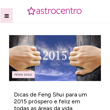
Skip
to
content
Acabe com todas as suas dúvidas esotéricas no nosso
Blog Astrocentro
portal de conteúdo. Saiba agora tudo sobre Astrologia,
Tarot, Vidência, Bem-estar e Esoterismo aqui no blog do
Astrocentro!
FENG SHUI
Dicas de Feng Shui para um
2015 próspero e feliz em
todas as áreas da vida