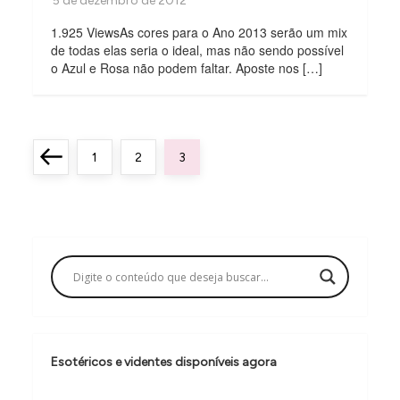
1.925 ViewsAs cores para o Ano 2013 serão um mix
de todas elas seria o ideal, mas não sendo possível
o Azul e Rosa não podem faltar. Aposte nos […]
P
Previous
Page
Page
Page
1
2
3
a
page
g
i
n
a
ç
ã
Esotéricos e videntes disponíveis agora
o