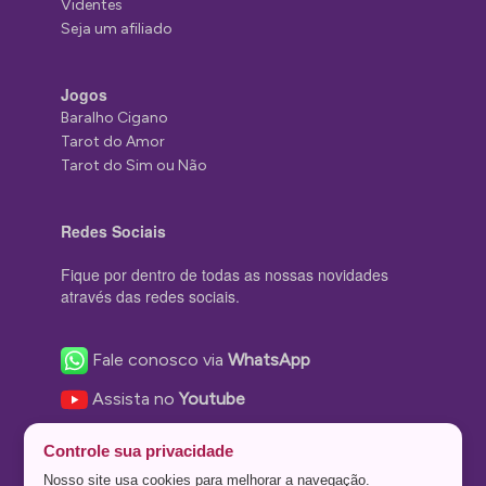
Videntes
Seja um afiliado
Jogos
Baralho Cigano
Tarot do Amor
Tarot do Sim ou Não
Redes Sociais
Fique por dentro de todas as nossas novidades
através das redes sociais.
Fale conosco via
WhatsApp
Assista no
Youtube
Nos acompanhe no
Facebook
Controle sua privacidade
Nos siga no
Instagram
Nosso site usa cookies para melhorar a navegação.