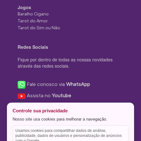
Jogos
Baralho Cigano
Tarot do Amor
Tarot do Sim ou Não
Redes Sociais
Fique por dentro de todas as nossas novidades
através das redes sociais.
Fale conosco via
WhatsApp
Assista no
Youtube
Nos acompanhe no
Facebook
Controle sua privacidade
Nos siga no
Instagram
Nosso site usa cookies para melhorar a navegação.
Nos siga no
Twitter
Usamos cookies para compartilhar dados de análise,
publicidade, dados de usuários e personalização de anúncios
Salve no
Pinterest
com o Google.