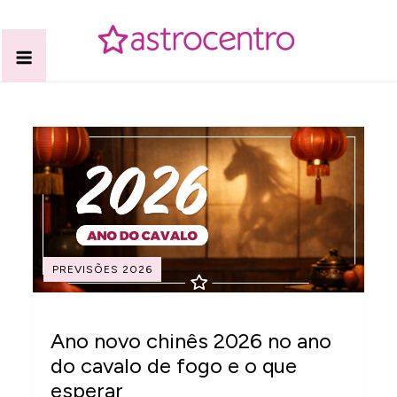
Skip
to
content
Acabe com todas as suas dúvidas esotéricas no nosso
Blog Astrocentro
portal de conteúdo. Saiba agora tudo sobre Astrologia,
Tarot, Vidência, Bem-estar e Esoterismo aqui no blog do
Astrocentro!
PREVISÕES 2026
Ano novo chinês 2026 no ano
do cavalo de fogo e o que
esperar