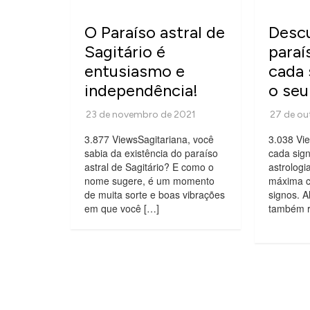
O Paraíso astral de
Descu
Sagitário é
paraí
entusiasmo e
cada 
independência!
o seu
3.877 ViewsSagitariana, você
3.038 Vi
sabia da existência do paraíso
cada sig
astral de Sagitário? E como o
astrologi
nome sugere, é um momento
máxima c
de muita sorte e boas vibrações
signos. A
em que você […]
também r