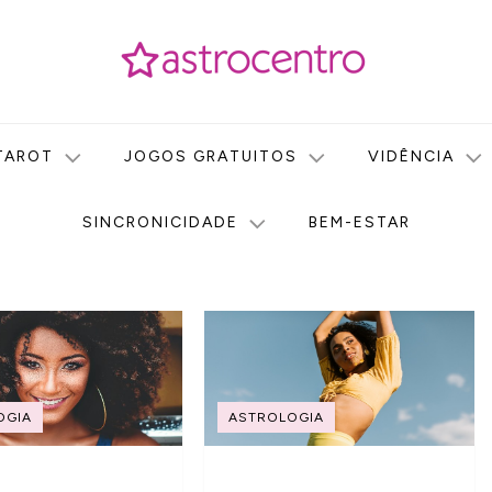
icas no nosso portal de conteúdo. Saiba agora tudo sobre Astr
do Astrocentro!
TAROT
JOGOS GRATUITOS
VIDÊNCIA
SINCRONICIDADE
BEM-ESTAR
OGIA
ASTROLOGIA