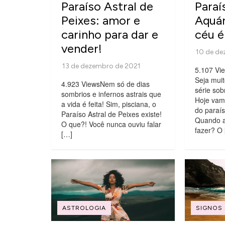
Paraíso Astral de
Paraí
Peixes: amor e
Aquár
carinho para dar e
céu é
vender!
5.107 Vie
Seja mui
4.923 ViewsNem só de dias
série sob
sombrios e infernos astrais que
Hoje vam
a vida é feita! Sim, pisciana, o
do paraís
Paraíso Astral de Peixes existe!
Quando a
O que?! Você nunca ouviu falar
fazer? O
[…]
ASTROLOGIA
SIGNOS