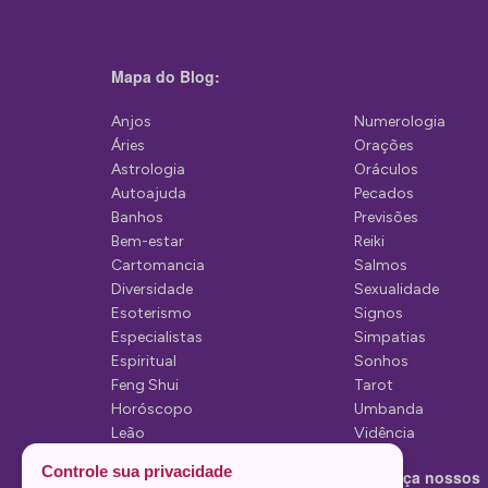
Mapa do Blog:
Anjos
Numerologia
Áries
Orações
Astrologia
Oráculos
Autoajuda
Pecados
Banhos
Previsões
Bem-estar
Reiki
Cartomancia
Salmos
Diversidade
Sexualidade
Esoterismo
Signos
Especialistas
Simpatias
Espiritual
Sonhos
Feng Shui
Tarot
Horóscopo
Umbanda
Leão
Vidência
Lua
Controle sua privacidade
Conheça nossos
Mediunidade