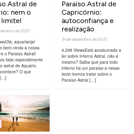
so Astral de
Paraíso Astral de
io: nem o
Capricórnio:
 limite!
autoconfiança e
realização
wsOlá, aquarianja!
to bem-vinda à nossa
4.298 ViewsEstá acostumada a
re o Paraíso Astral!
ler sobre Inferno Astral, não é
os falar especialmente
mesmo? Saiba que para todo
o astral de Aquário.
inferno há um paraíso e nesse
contece? O que
texto iremos tratar sobre o
 […]
Paraíso Astral […]