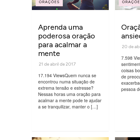
ORAÇÕES
ORAÇÕE
Aprenda uma
Oraçã
poderosa oração
ansi
para acalmar a
mente
7.598 Vi
sentimen
coisas b
17.194 ViewsQuem nunca se
de preoc
encontrou numa situação de
exacerba
extrema tensão e estresse?
pessoa d
Nessas horas uma oração para
acalmar a mente pode te ajudar
a se tranquilizar, manter o […]