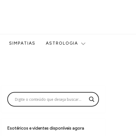
ologia, Tarot, Vidência, Bem-estar e Esoterismo aqui no blog
SIMPATIAS
ASTROLOGIA
Esotéricos e videntes disponíveis agora