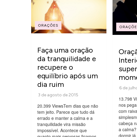
ORAÇÕES
ORAÇÕE
Faça uma oração
Oraçã
da tranquilidade e
Inter
recupere o
super
equilíbrio após um
momen
dia ruim
13.798 V
nos pega
20.399 ViewsTem dias que não
com raiv
tem jeito. Parece que tudo dá
simplesm
errado e manter a calma e a
cabeça nã
tranquilidade vira missão
a calma?
impossível. Acontece que
dormir j
quanto mais nervosas ficamos,