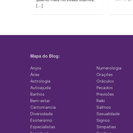
[…]
Mapa do Blog:
Anjos
Numerologia
Áries
Orações
Astrologia
Oráculos
Autoajuda
Pecados
Banhos
Previsões
Bem-estar
Reiki
Cartomancia
Salmos
Diversidade
Sexualidade
Esoterismo
Signos
Especialistas
Simpatias