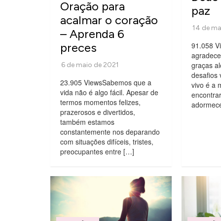
Oração para
paz
acalmar o coração
– Aprenda 6
preces
91.058 V
agradece
graças a
desafios 
23.905 ViewsSabemos que a
vivo é a 
vida não é algo fácil. Apesar de
encontrar
termos momentos felizes,
adormece
prazerosos e divertidos,
também estamos
constantemente nos deparando
com situações difíceis, tristes,
preocupantes entre […]