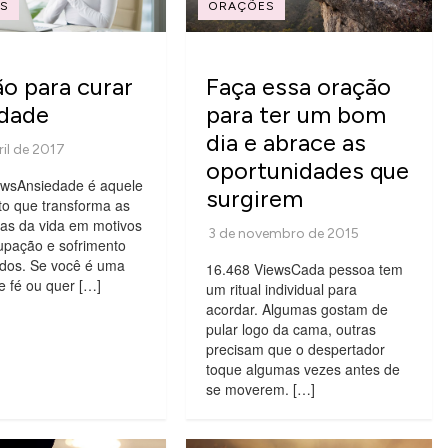
S
ORAÇÕES
o para curar
Faça essa oração
edade
para ter um bom
dia e abrace as
oportunidades que
ewsAnsiedade é aquele
surgirem
to que transforma as
oas da vida em motivos
upação e sofrimento
dos. Se você é uma
16.468 ViewsCada pessoa tem
e fé ou quer […]
um ritual individual para
acordar. Algumas gostam de
pular logo da cama, outras
precisam que o despertador
toque algumas vezes antes de
se moverem. […]