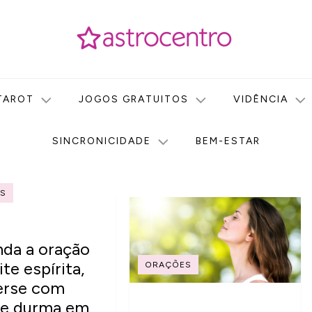
icas no nosso portal de conteúdo. Saiba agora tudo sobre Astr
do Astrocentro!
TAROT
JOGOS GRATUITOS
VIDÊNCIA
SINCRONICIDADE
BEM-ESTAR
S
da a oração
ite espírita,
ORAÇÕES
erse com
 e durma em