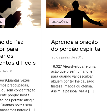
S
ORAÇÕES
o de Paz
Aprenda a oração
ior para
do perdão espírita
ar os
tos difíceis
16.327 ViewsPerdoar é uma
ação que o ser humano tem
para quando vai desculpar
iewsQuantas vezes
alguém por ter lhe causado
mos preocupadas,
tristeza, mágoa ou ofensa.
a ou sem concentração
Assim, a pessoa livra a […]
ente porque nossa
o nos permite atingir
 Quantas noites sem
á passamos porque […]