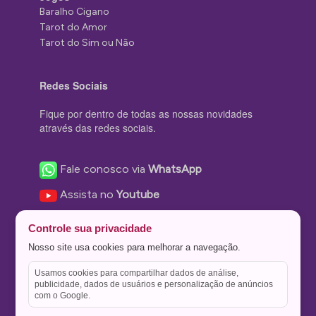
Baralho Cigano
Tarot do Amor
Tarot do Sim ou Não
Redes Sociais
Fique por dentro de todas as nossas novidades
através das redes sociais.
Fale conosco via
WhatsApp
Assista no
Youtube
Nos acompanhe no
Facebook
Controle sua privacidade
Nos siga no
Instagram
Nosso site usa cookies para melhorar a navegação.
Nos siga no
Twitter
Usamos cookies para compartilhar dados de análise,
publicidade, dados de usuários e personalização de anúncios
Salve no
Pinterest
com o Google.