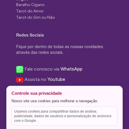
Baralho Cigano
Tarot do Amor
Tarot do Sim ou Não
Redes Sociais
Fique por dentro de todas as nossas novidades
através das redes sociais.
Fale conosco via
WhatsApp
Assista no
Youtube
Nos acompanhe no
Facebook
Controle sua privacidade
Nos siga no
Instagram
Nosso site usa cookies para melhorar a navegação.
Nos siga no
Twitter
Usamos cookies para compartilhar dados de análise,
publicidade, dados de usuários e personalização de anúncios
Salve no
Pinterest
com o Google.