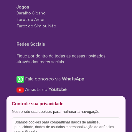
Jogos
Baralho Cigano
Tarot do Amor
Tarot do Sim ou Não
Redes Sociais
Fique por dentro de todas as nossas novidades
através das redes sociais.
Fale conosco via
WhatsApp
Assista no
Youtube
Nos acompanhe no
Facebook
Controle sua privacidade
Nos siga no
Instagram
Nosso site usa cookies para melhorar a navegação.
Nos siga no
Twitter
Usamos cookies para compartilhar dados de análise,
publicidade, dados de usuários e personalização de anúncios
Salve no
Pinterest
com o Google.