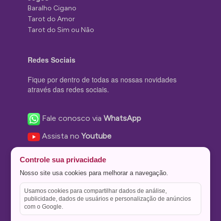
Baralho Cigano
Tarot do Amor
Tarot do Sim ou Não
Redes Sociais
Fique por dentro de todas as nossas novidades
através das redes sociais.
Fale conosco via
WhatsApp
Assista no
Youtube
Nos acompanhe no
Facebook
Controle sua privacidade
Nos siga no
Instagram
Nosso site usa cookies para melhorar a navegação.
Nos siga no
Twitter
Usamos cookies para compartilhar dados de análise,
publicidade, dados de usuários e personalização de anúncios
Salve no
Pinterest
com o Google.