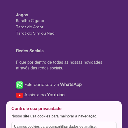
Jogos
Baralho Cigano
Tarot do Amor
Tarot do Sim ou Não
Redes Sociais
Fique por dentro de todas as nossas novidades
através das redes sociais.
Fale conosco via
WhatsApp
Assista no
Youtube
Nos acompanhe no
Facebook
Controle sua privacidade
Nos siga no
Instagram
Nosso site usa cookies para melhorar a navegação.
Nos siga no
Twitter
Usamos cookies para compartilhar dados de análise,