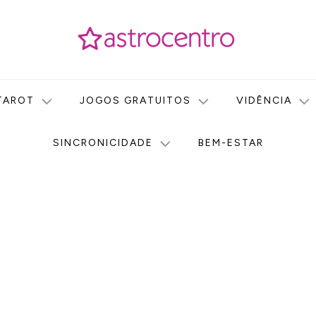
icas no nosso portal de conteúdo. Saiba agora tudo sobre Astr
do Astrocentro!
TAROT
JOGOS GRATUITOS
VIDÊNCIA
SINCRONICIDADE
BEM-ESTAR