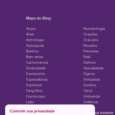
Mapa do Blog:
Anjos
Numerologia
Áries
Orações
Astrologia
Oráculos
Autoajuda
Pecados
Banhos
Previsões
Bem-estar
Reiki
Cartomancia
Salmos
Diversidade
Sexualidade
Esoterismo
Signos
Especialistas
Simpatias
Espiritual
Sonhos
Feng Shui
Tarot
Horóscopo
Umbanda
Leão
Vidência
Lua
Controle sua privacidade
Conheça nossos
Mediunidade